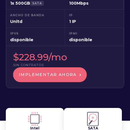
1x 500GB
100Mbps
SATA
ANCHO DE BANDA
IP
Unltd
1 IP
IPV6
IPMI
disponible
disponible
$228.99/mo
SIN CONTRATOS
IMPLEMENTAR AHORA
Intel
SATA