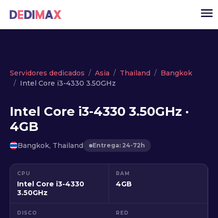
Cloud
Servidores dedicados
Asia
Thailand
Bangkok
Intel Core i3-4330 3.50GHz
VPS
Servidores dedicados
Intel Core i3-4330 3.50GHz ·
4GB
Solutions
▾
API
Bangkok, Thailand
Entrega: 24-72h
Noticias
CPU
RAM
USD
▾
Intel Core i3-4330
4GB
ACCESO
3.50GHz
DISCO
RED