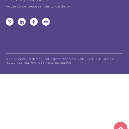
Acuerdo de procesamiento de datos
© 2013-2026 Dedimax. All rights reserved. SARL APERÇU RCS Le
Havre 892 014 309. VAT FR52892014309.