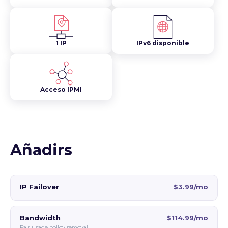
1 IP
IPv6 disponible
Acceso IPMI
Añadirs
IP Failover
$3.99/mo
Bandwidth
$114.99/mo
Fair usage policy removal