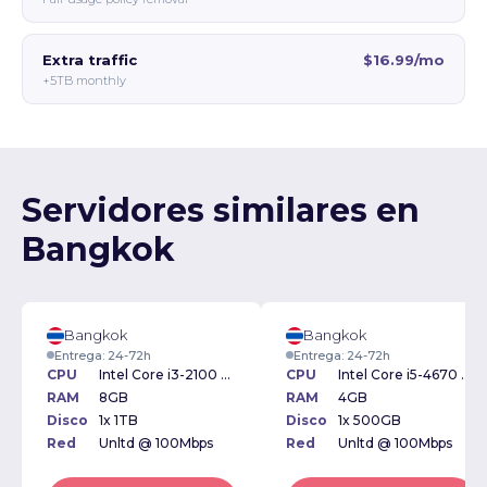
Extra traffic
$16.99/mo
+5TB monthly
Servidores similares en
Bangkok
Bangkok
Bangkok
Entrega: 24-72h
Entrega: 24-72h
CPU
Intel Core i3-2100 3.10GHz
CPU
Intel Core i5-4670 3.40GHz
RAM
8GB
RAM
4GB
Disco
1x 1TB
Disco
1x 500GB
Red
Unltd @ 100Mbps
Red
Unltd @ 100Mbps