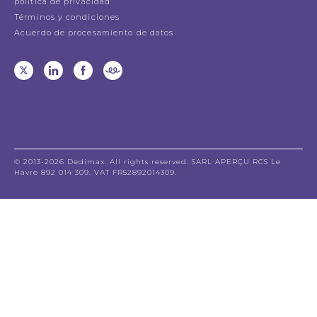
política de privacidad
Términos y condiciones
Acuerdo de procesamiento de datos
© 2013-2026 Dedimax. All rights reserved. SARL APERÇU RCS Le
Havre 892 014 309. VAT FR52892014309.