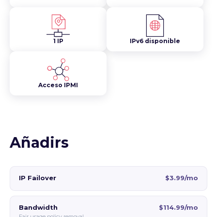
1 IP
IPv6 disponible
Acceso IPMI
Añadirs
IP Failover
$3.99/mo
Bandwidth
$114.99/mo
Fair usage policy removal