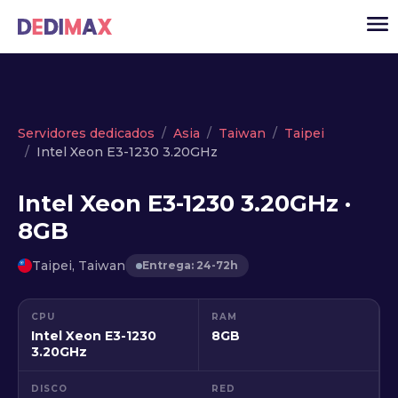
Cloud
Servidores dedicados
Asia
Taiwan
Taipei
Intel Xeon E3-1230 3.20GHz
VPS
Servidores dedicados
Intel Xeon E3-1230 3.20GHz ·
8GB
Solutions
▾
API
Taipei, Taiwan
Entrega: 24-72h
Noticias
CPU
RAM
USD
▾
Intel Xeon E3-1230
8GB
ACCESO
3.20GHz
DISCO
RED