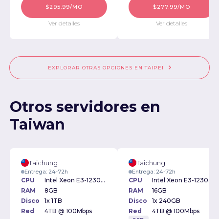
$295.99/MO
$277.99/MO
Ver detalles
Ver detalles
EXPLORAR OTRAS OPCIONES EN TAIPEI
Otros servidores en
Taiwan
Taichung
Taichung
Entrega: 24-72h
Entrega: 24-72h
CPU
Intel Xeon E3-1230v2 3.30GHz
CPU
Intel Xeon E3-1230v2 3.30GHz
RAM
8GB
RAM
16GB
Disco
1x 1TB
Disco
1x 240GB
Red
4TB @ 100Mbps
Red
4TB @ 100Mbps