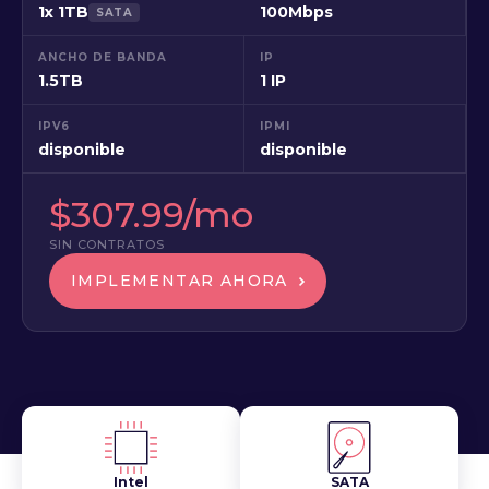
1x 1TB
100Mbps
SATA
ANCHO DE BANDA
IP
1.5TB
1 IP
IPV6
IPMI
disponible
disponible
$307.99/mo
SIN CONTRATOS
IMPLEMENTAR AHORA
Intel
SATA