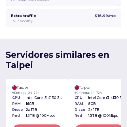
Extra traffic
$16.99/mo
+5TB monthly
Servidores similares en
Taipei
Taipei
Taipei
Entrega: 24-72h
Entrega: 24-72h
CPU
Intel Core i3-4130 3.40GHz
CPU
Intel Core i3-4130 3.40GHz
RAM
16GB
RAM
8GB
Disco
2x 1TB
Disco
2x 1TB
Red
1.5TB @ 100Mbps
Red
1.5TB @ 100Mbps