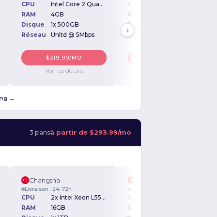
CPU
Intel Xeon E3-1240 3.30GHz
CPU
Intel Core 2 Quad Q9300 2.50GHz
CPU
Intel Xeon L5520 2.27GHz
Intel Xeon X3220 2.40GHz
16GB
RAM
4GB
RAM
16GB
RAM
4GB
e
2x 1TB
Disque
1x 500GB
Disque
1x 1TB
Disque
1x 500GB
›
au
Unltd @ 5Mbps
Réseau
Unltd @ 5Mbps
Réseau
Unltd @ 5Mbps
Réseau
Unltd @ 5Mbps
$163.99/MO
$319.99/MO
$174.99/MO
$340.99/MO
Voir les détails
Voir les détails
Voir les détails
Voir les détails
ing →
à partir de
$293.99/mo
3 plans
i
Changsha
Changsha
son : 24-72h
Livraison : 24-72h
Livraison : 24-72h
CPU
2x Intel Xeon L5630 2.13 GHz
2x Intel Xeon L5520 2.26GHz
CPU
Intel Xeon E5-2620V2 2.10GHz
48GB
RAM
16GB
RAM
48GB