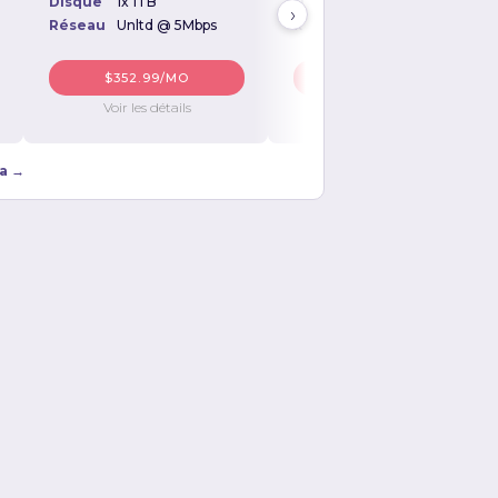
e
2x 300GB SAS
Disque
1x 1TB
Disque
2x 1TB
›
au
Unltd. @ 10Mbps
Réseau
Unltd @ 5Mbps
Réseau
Unltd @ 10Mbps
$628.99/MO
$352.99/MO
$414.99/MO
Voir les détails
Voir les détails
Voir les détails
ha →