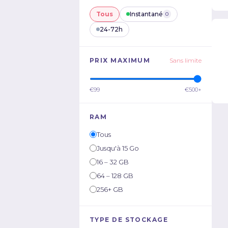
Tous
Instantané
0
24-72h
PRIX MAXIMUM
Sans limite
€99
€500+
RAM
Tous
Jusqu'à 15 Go
16 – 32 GB
64 – 128 GB
256+ GB
TYPE DE STOCKAGE