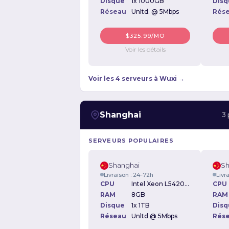
Disque
1x 1000GB
Disq
Réseau
Unltd. @ 5Mbps
Rés
$325.99/MO
Voir les détails
Voir les 4 serveurs à Wuxi →
Shanghai
3 
SERVEURS POPULAIRES
Shanghai
Sh
Livraison : 24-72h
Livr
CPU
Intel Xeon L5420 2.54GHz
CPU
RAM
8GB
RAM
Disque
1x 1TB
Disq
Réseau
Unltd @ 5Mbps
Rés