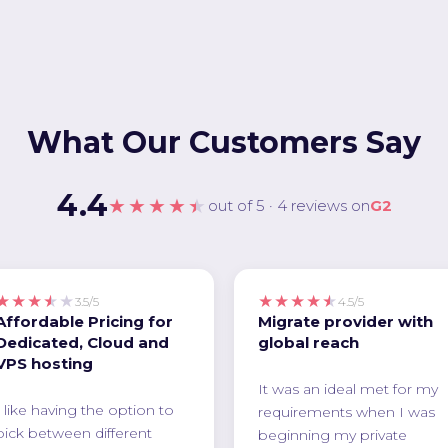
What Our Customers Say
4.4
★★★★★
out of 5 · 4 reviews on
G2
★★★★★
★★★★★
3.5/5
4.5/5
Affordable Pricing for
Migrate provider with
Dedicated, Cloud and
global reach
VPS hosting
It was an ideal met for my
I like having the option to
requirements when I was
pick between different
beginning my private