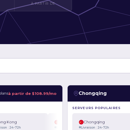
À PARTIR DE
Chongqing
à partir de
$108.99/mo
plans
SERVEURS POPULAIRES
ong Kong
Hong Kong
Chongqing
Ho
aison : 24-72h
Livraison : 24-72h
Livraison : 24-72h
Livrai