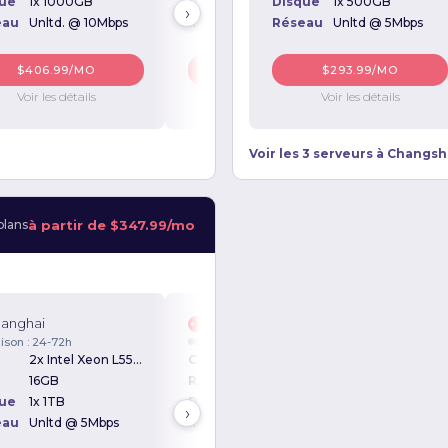
ue
1x 1000GB
Disque
2x 1000GB
Disque
1x 500GB
Disqu
›
eau
Unltd. @ 10Mbps
Réseau
Unltd. @ 10Mbps
Réseau
Unltd @ 5Mbps
Rése
$406.99/MO
$529.99/MO
$293.99/MO
Voir les détails
Voir les détails
Voir les détails
Voir les 3 serveurs à Changs
à partir de
$347.99/mo
plans
anghai
Shanghai
aison : 24-72h
Livraison : 24-72h
2x Intel Xeon L5520 2.26GHz
CPU
2x Intel Xeon L5520 2.26GHz
16GB
RAM
48GB
ue
1x 1TB
Disque
1x 1TB
›
eau
Unltd @ 5Mbps
Réseau
Unltd @ 5Mbps