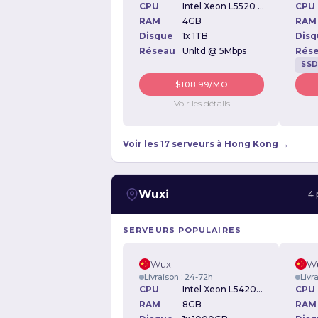
CPU
Intel Xeon L5520 2.27GHz
CPU
RAM
4GB
RAM
Disque
1x 1TB
Disq
Réseau
Unltd @ 5Mbps
Rés
SS
$108.99/MO
Voir les détails
Voir les 17 serveurs à Hong Kong →
Wuxi
4 
SERVEURS POPULAIRES
Wuxi
Wu
Livraison : 24-72h
Livr
CPU
Intel Xeon L5420 2.54GHz
CPU
RAM
8GB
RAM