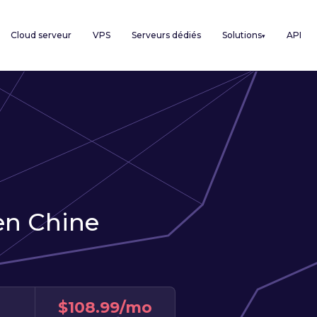
Cloud serveur
VPS
Serveurs dédiés
Solutions
API
▾
en Chine
$108.99/mo