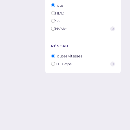
Tous
HDD
SSD
NVMe
0
RÉSEAU
Toutes vitesses
10+ Gbps
0