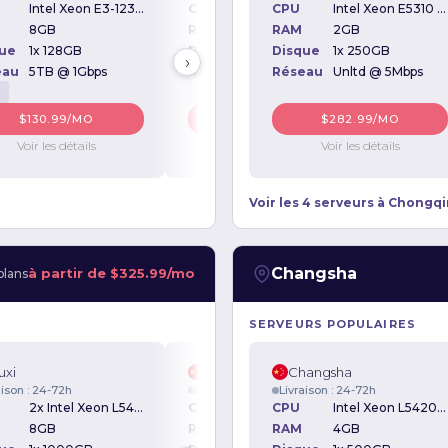
Intel Xeon E3-1230v2 3.30GHz
CPU
CPU
Intel Xeon E-2234 3.6GHz
CPU
Intel Xeon E5310 1.60GHz
8GB
RAM
8GB
RAM
2GB
RAM
ue
1x 128GB
Disque
1x 240GB
Disque
1x 250GB
Disqu
›
eau
5TB @ 1Gbps
Réseau
5TB @ 1Gbps
Réseau
Unltd @ 5Mbps
Rése
D
SSD
$130.99/MO
$141.99/MO
$282.99/MO
Voir les détails
Voir les détails
Voir les détails
Voir les 4 serveurs à Chongq
Changsha
à partir de
$325.99/mo
plans
SERVEURS POPULAIRES
xi
Wuxi
Changsha
Wux
aison : 24-72h
Livraison : 24-72h
Livraison : 24-72h
Livrai
2x Intel Xeon L5420 2.50GHz
CPU
CPU
2x Intel Xeon L5520 2.26GHz
CPU
Intel Xeon L5420 2.54GHz
8GB
RAM
24GB
RAM
4GB
RAM