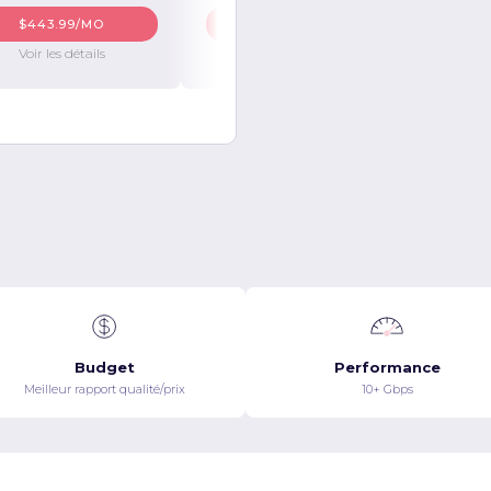
$443.99/MO
$525.99/MO
Voir les détails
Voir les détails
Budget
Performance
Meilleur rapport qualité/prix
10+ Gbps