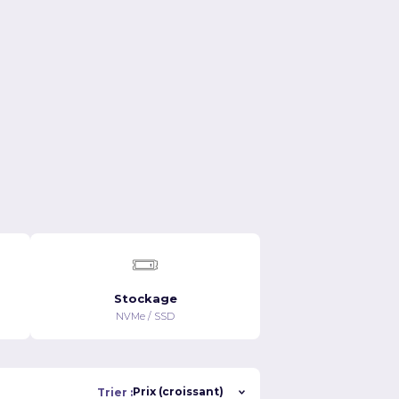
Stockage
NVMe / SSD
Trier :