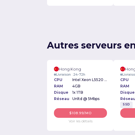
Autres serveurs e
Hong Kong
Hong
Livraison : 24-72h
Livrais
CPU
Intel Xeon L5520 2.27GHz
CPU
RAM
4GB
RAM
Disque
1x 1TB
Disque
Réseau
Unltd @ 5Mbps
Résea
SSD
$108.99/MO
Voir les détails