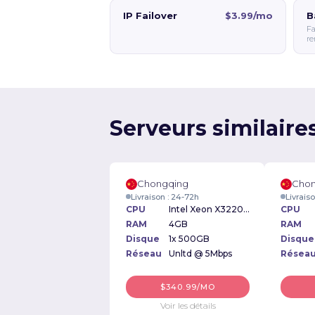
IP Failover
$3.99/mo
B
Fa
re
Serveurs similair
Chongqing
Chon
Livraison : 24-72h
Livrais
CPU
Intel Xeon X3220 2.40GHz
CPU
RAM
4GB
RAM
Disque
1x 500GB
Disque
Réseau
Unltd @ 5Mbps
Résea
$340.99/MO
Voir les détails