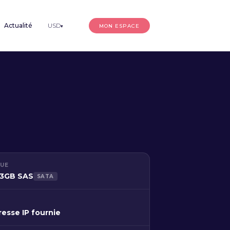
Actualité
USD
MON ESPACE
▾
QUE
73GB SAS
SATA
resse IP fournie