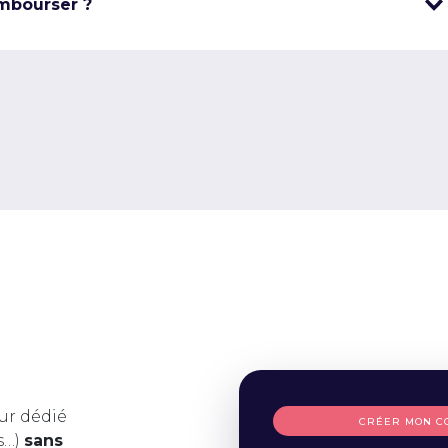
mbourser ?
ur dédié
CRÉER MON C
s…)
sans