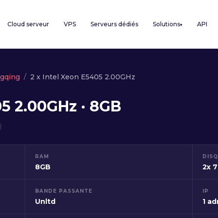
Cloud serveur
VPS
Serveurs dédiés
Solutions
API
▾
gqing
2 x Intel Xeon E5405 2.00GHz
05 2.00GHz · 8GB
RAM
DIS
8GB
2x 
BANDE PASSANTE
IP
Unltd
1 ad