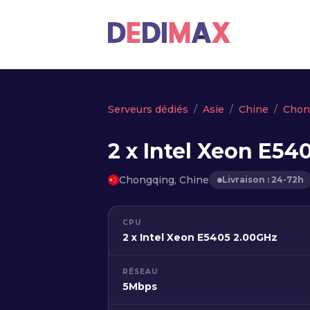
Serveurs dédiés
Asie
Chine
Chon
2 x Intel Xeon E54
Chongqing, Chine
Livraison : 24-72h
CPU
2 x Intel Xeon E5405 2.00GHz
RÉSEAU
5Mbps