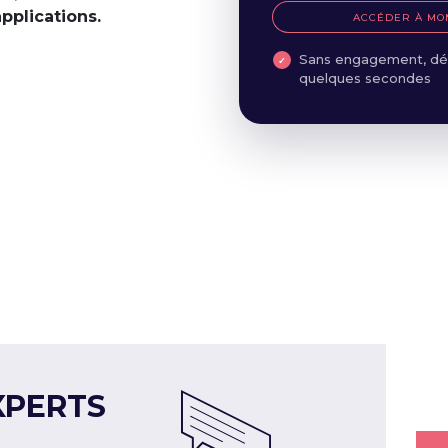
applications.
ACCÉDER À MO
Sans engagement, dé
quelques secondes
XPERTS