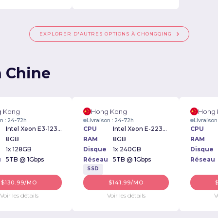
EXPLORER D'AUTRES OPTIONS À CHONGQING
n Chine
 Kong
Hong Kong
Hong
on : 24-72h
Livraison : 24-72h
Livraison
Intel Xeon E3-1230v2 3.30GHz
CPU
Intel Xeon E-2234 3.6GHz
CPU
8GB
RAM
8GB
RAM
1x 128GB
Disque
1x 240GB
Disque
u
5TB @ 1Gbps
Réseau
5TB @ 1Gbps
Réseau
SSD
$130.99/MO
$141.99/MO
Voir les détails
Voir les détails
V