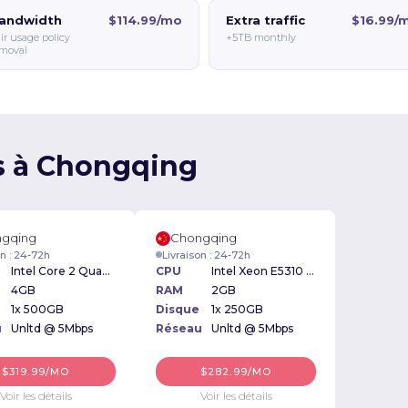
andwidth
$114.99/mo
Extra traffic
$16.99/
ir usage policy
+5TB monthly
moval
es à Chongqing
gqing
Chongqing
on : 24-72h
Livraison : 24-72h
Intel Core 2 Quad Q9300 2.50GHz
CPU
Intel Xeon E5310 1.60GHz
4GB
RAM
2GB
1x 500GB
Disque
1x 250GB
u
Unltd @ 5Mbps
Réseau
Unltd @ 5Mbps
$319.99/MO
$282.99/MO
Voir les détails
Voir les détails