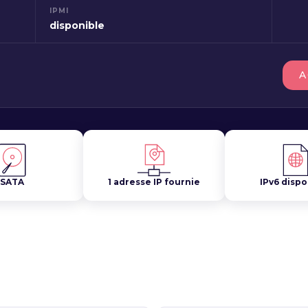
IPMI
disponible
A
SATA
1 adresse IP fournie
IPv6 dispo