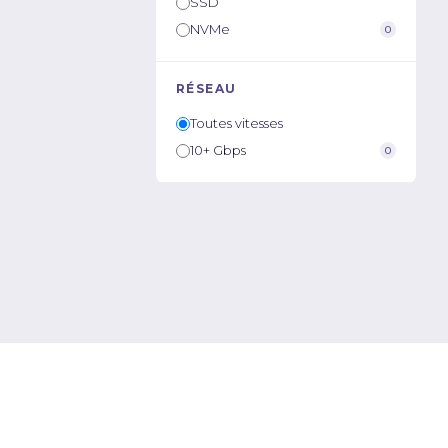
SSD
NVMe
0
RÉSEAU
Toutes vitesses
10+ Gbps
0