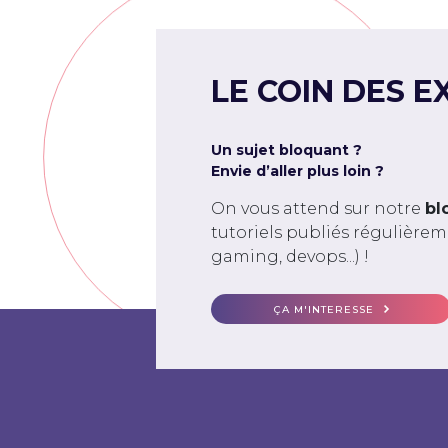
LE COIN DES E
Un sujet bloquant ?
Envie d’aller plus loin ?
On vous attend sur notre
bl
tutoriels publiés régulière
gaming, devops...) !
ÇA M'INTERESSE