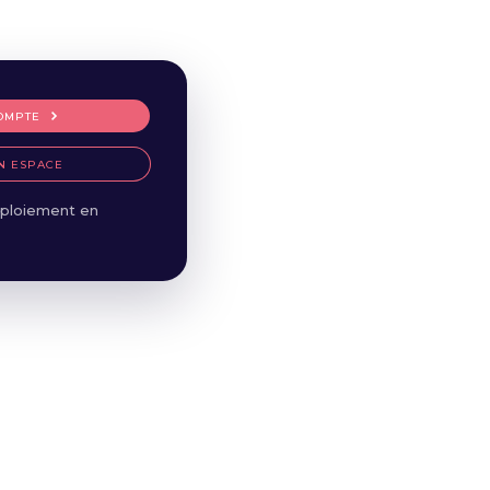
OMPTE
N ESPACE
ploiement en