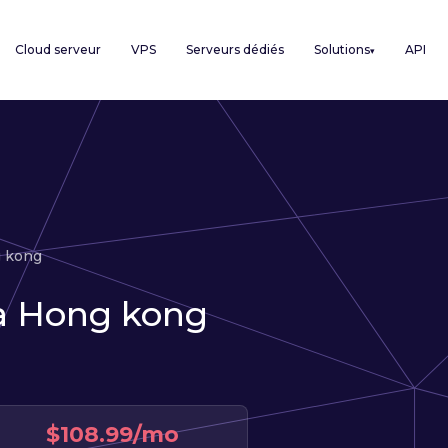
Cloud serveur
VPS
Serveurs dédiés
Solutions
API
▾
 kong
 à Hong kong
$108.99/mo