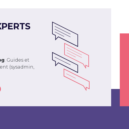
XPERTS
og
. Guides et
ment (sysadmin,