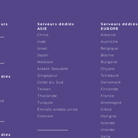
eurs
Serveurs dédiés
Serveurs dédiés
ASIE
EUROPE
Chine
Albanie
Inde
Autriche
Israel
Belgique
Japon
Bosnie
Malaisie
Bulgarie
Arabie Saoudite
Chypre
Singapour
Tchéquie
édiés
Corée du Sud
Danemark
Taiwan
Finlande
Thailande
France
ud
Turquie
Allemagne
Émirats arabes unies
Grèce
Vietnam
Hongrie
Islande
Irlande
édiés
italie