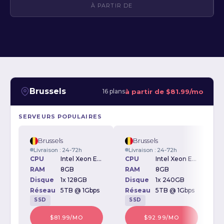
À PARTIR DE
Brussels
à partir de
$81.99/mo
16 plans
SERVEURS POPULAIRES
Brussels
Brussels
Livraison : 24-72h
Livraison : 24-72h
CPU
Intel Xeon E3-1230v2 3.30GHz
CPU
Intel Xeon E-2234 3.6GHz
RAM
8GB
RAM
8GB
Disque
1x 128GB
Disque
1x 240GB
D
Réseau
5TB @ 1Gbps
Réseau
5TB @ 1Gbps
SSD
SSD
$81.99/MO
$92.99/MO