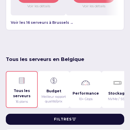
Voir les détails
Voir les détails
Voir les 16 serveurs à Brussels →
Tous les serveurs en Belgique
Tous les
Budget
Performance
Stockage
serveurs
Meilleur rapport
10+ Gbps
NVMe / SSD
qualité/prix
16 plans
FILTRES