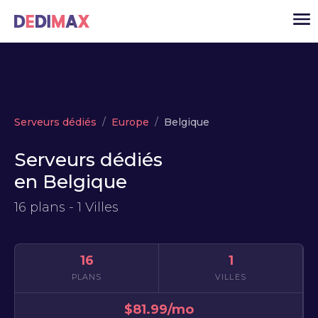
Cloud serveur
Serveurs dédiés
Europe
Belgique
VPS
Serveurs dédiés
Serveurs dédiés
en Belgique
Solutions
▾
16 plans - 1 Villes
API
Actualité
16
1
USD
▾
PLANS
VILLES
MON ESPACE
$81.99/mo