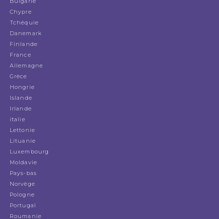
Bulgarie
Chypre
Tchéquie
Danemark
Finlande
France
Allemagne
Grèce
Hongrie
Islande
Irlande
italie
Lettonie
Lituanie
Luxembourg
Moldavie
Pays-bas
Norvège
Pologne
Portugal
Roumanie