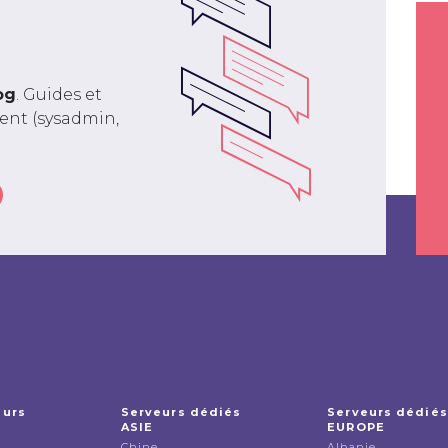
og
. Guides et
ment (sysadmin,
eurs
Serveurs dédiés
Serveurs dédiés
ASIE
EUROPE
Chine
Albanie