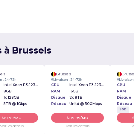
s à Brussels
els
Brussels
Brusse
on : 24-72h
Livraison : 24-72h
Livraison
Intel Xeon E3-1230v2 3.30GHz
CPU
Intel Xeon E3-1230 3.20GHz
CPU
8GB
RAM
16GB
RAM
1x 128GB
Disque
2x 8TB
Disque
u
5TB @ 1Gbps
Réseau
Unltd @ 500Mbps
Réseau
SSD
$81.99/MO
$119.99/MO
Voir les détails
Voir les détails
V