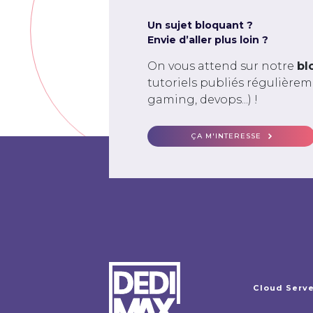
Un sujet bloquant ?
Envie d’aller plus loin ?
On vous attend sur notre
bl
tutoriels publiés régulière
gaming, devops...) !
ÇA M'INTERESSE
Cloud Serv