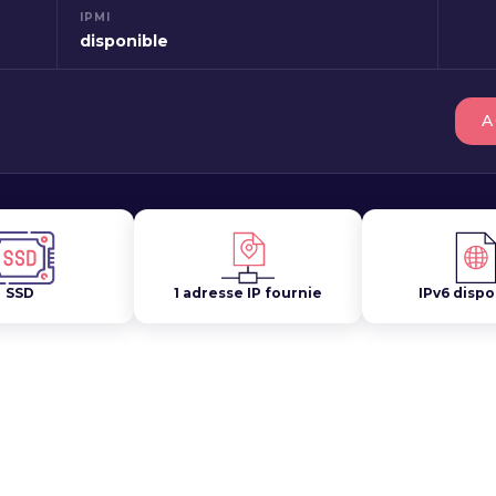
IPMI
disponible
A
SSD
1 adresse IP fournie
IPv6 dispo