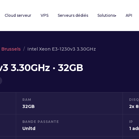
Cloud serveur
VPS
Serveurs dédiés
Solutions
API
▾
Brussels
Intel Xeon E3-1230v3 3.30GHz
v3 3.30GHz · 32GB
RAM
DIS
32GB
2x 
BANDE PASSANTE
IP
Unltd
1 ad