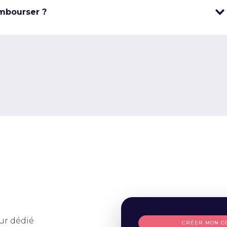
mbourser ?
ur dédié
CRÉER MON C