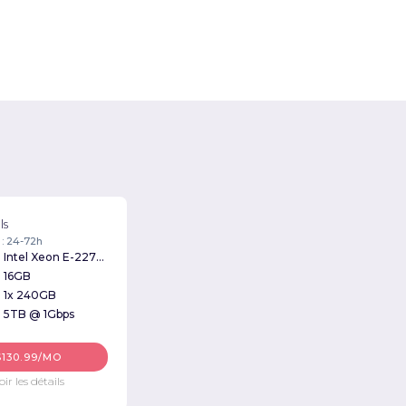
ls
 : 24-72h
Intel Xeon E-2276G 3.80GHz
16GB
1x 240GB
5TB @ 1Gbps
$130.99/MO
oir les détails