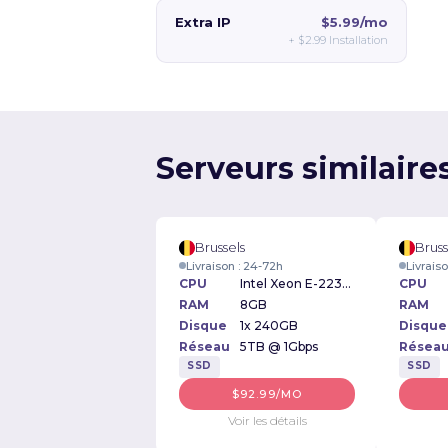
Extra IP
$5.99/mo
+
$2.99
Installation
Serveurs similaire
Brussels
Bruss
Livraison : 24-72h
Livrais
CPU
Intel Xeon E-2234 3.6GHz
CPU
RAM
8GB
RAM
Disque
1x 240GB
Disque
Réseau
5TB @ 1Gbps
Résea
SSD
SSD
$92.99/MO
Voir les détails