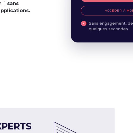
s…)
sans
applications.
ACCÉDER À MO
Sans engagement, dé
quelques secondes
XPERTS