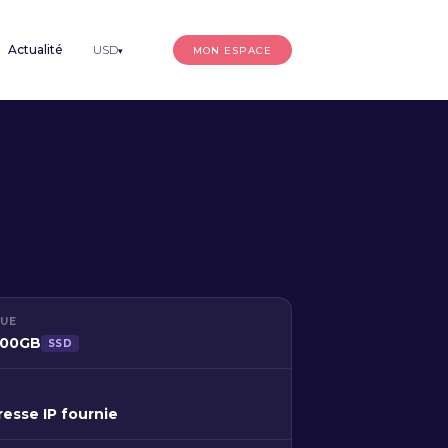
Actualité
USD
MON ESPACE
▾
QUE
800GB
SSD
resse IP fournie