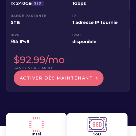
1x 240GB
1Gbps
SSD
BANDE PASSANTE
IP
5TB
1 adresse IP fournie
IPV6
IPMI
/64 IPv6
disponible
$92.99/mo
SANS ENGAGEMENT
ACTIVER DÈS MAINTENANT
Intel
SSD