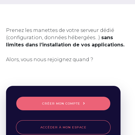
Prenez les manettes de votre serveur dédié
(configuration, données hébergées…)
sans
limites dans l’installation de vos applications.
Alors, vous nous rejoignez quand ?
CRÉER MON COMPTE
ACCÉDER À MON ESPACE