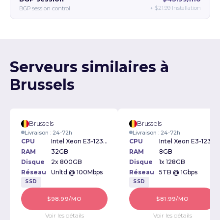
+
$21.99
Installation
BGP session control
Serveurs similaires à
Brussels
Brussels
Brussels
Livraison : 24-72h
Livraison : 24-72h
CPU
Intel Xeon E3-1230v3 3.30GHz
CPU
Intel Xeon E3-1230v2 3.30GHz
RAM
32GB
RAM
8GB
Disque
2x 800GB
Disque
1x 128GB
Réseau
Unltd @ 100Mbps
Réseau
5TB @ 1Gbps
SSD
SSD
$98.99/MO
$81.99/MO
Voir les détails
Voir les détails