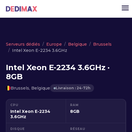
Cloud serveur
Serveurs dédiés
Europe
Belgique
Brussels
Intel Xeon E-2234 3.6GHz
VPS
Serveurs dédiés
Intel Xeon E-2234 3.6GHz ·
8GB
Solutions
▾
API
Brussels, Belgique
Livraison : 24-72h
Actualité
CPU
RAM
USD
▾
Intel Xeon E-2234
8GB
MON ESPACE
3.6GHz
DISQUE
RÉSEAU