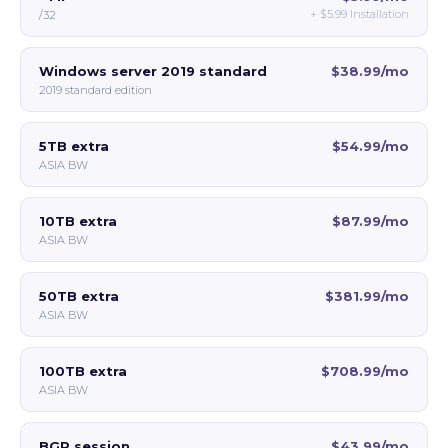
+
$5.99
Installation
/32
Windows server 2019 standard
$38.99/mo
2019 standard edition
5TB extra
$54.99/mo
ASIA BW
10TB extra
$87.99/mo
ASIA BW
50TB extra
$381.99/mo
ASIA BW
100TB extra
$708.99/mo
ASIA BW
BGP session
$43.99/mo