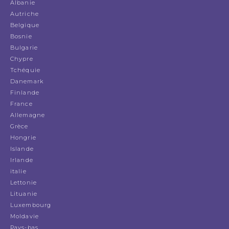
Albanie
Autriche
Belgique
Bosnie
Bulgarie
Chypre
Tchéquie
Danemark
Finlande
France
Allemagne
Grèce
Hongrie
Islande
Irlande
italie
Lettonie
Lituanie
Luxembourg
Moldavie
Pays-bas