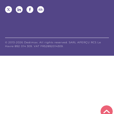
© 2013-2026 Dedimax. All rights reserved. SARL APERÇU RCS Le
Havre 892 014 309. VAT FR52892014309.