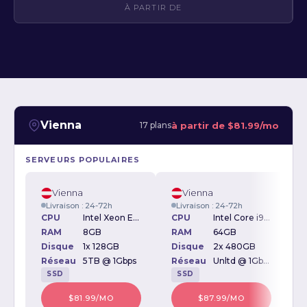
À PARTIR DE
Vienna
à partir de
$81.99/mo
17 plans
SERVEURS POPULAIRES
Vienna
Vienna
Livraison : 24-72h
Livraison : 24-72h
CPU
Intel Xeon E3-1230v2 3.30GHz
CPU
Intel Core i9-10900 2.80GHz
RAM
8GB
RAM
64GB
Disque
1x 128GB
Disque
2x 480GB
D
Réseau
5TB @ 1Gbps
Réseau
Unltd @ 1Gbps
SSD
SSD
$81.99/MO
$87.99/MO