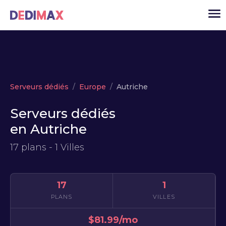
Cloud serveur
Serveurs dédiés
Europe
Autriche
VPS
Serveurs dédiés
Serveurs dédiés
en Autriche
Solutions
▾
17 plans - 1 Villes
API
Actualité
17
1
USD
▾
PLANS
VILLES
MON ESPACE
$81.99/mo