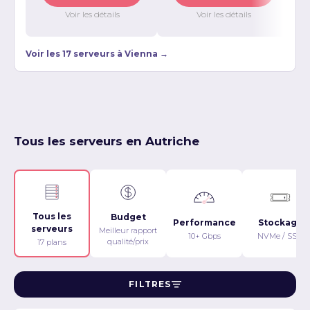
Voir les détails
Voir les détails
Voir les 17 serveurs à Vienna →
Tous les serveurs en Autriche
Tous les
Budget
Performance
Stockage
serveurs
Meilleur rapport
10+ Gbps
NVMe / SSD
qualité/prix
17 plans
FILTRES