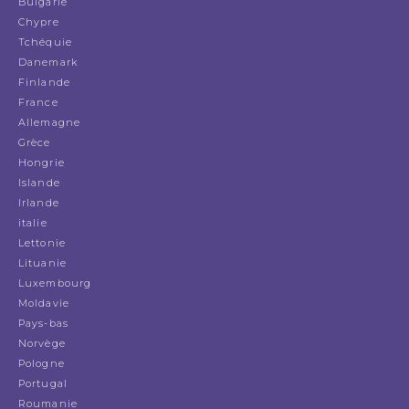
Bulgarie
Chypre
Tchéquie
Danemark
Finlande
France
Allemagne
Grèce
Hongrie
Islande
Irlande
italie
Lettonie
Lituanie
Luxembourg
Moldavie
Pays-bas
Norvège
Pologne
Portugal
Roumanie