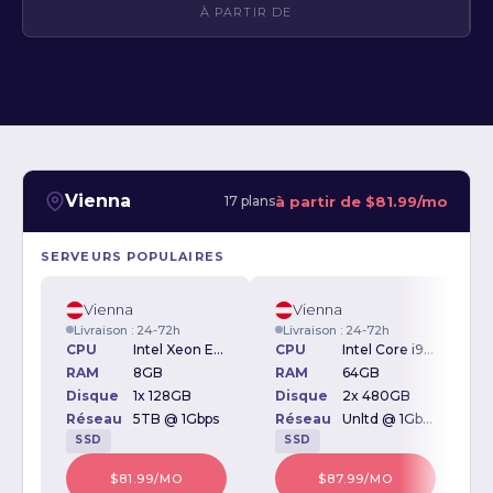
À PARTIR DE
Vienna
à partir de
$81.99/mo
17 plans
SERVEURS POPULAIRES
Vienna
Vienna
Livraison : 24-72h
Livraison : 24-72h
CPU
Intel Xeon E3-1230v2 3.30GHz
CPU
Intel Core i9-10900 2.80GHz
RAM
8GB
RAM
64GB
Disque
1x 128GB
Disque
2x 480GB
D
Réseau
5TB @ 1Gbps
Réseau
Unltd @ 1Gbps
SSD
SSD
$81.99/MO
$87.99/MO