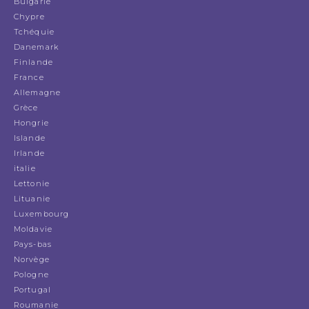
Bulgarie
Chypre
Tchéquie
Danemark
Finlande
France
Allemagne
Grèce
Hongrie
Islande
Irlande
italie
Lettonie
Lituanie
Luxembourg
Moldavie
Pays-bas
Norvège
Pologne
Portugal
Roumanie