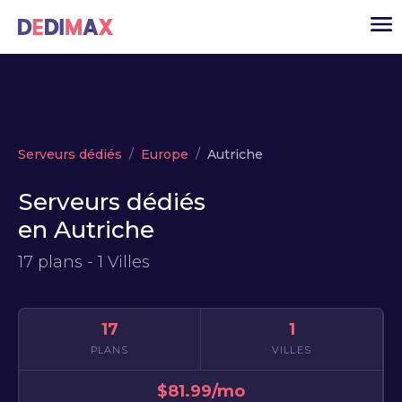
Cloud serveur
Serveurs dédiés
Europe
Autriche
VPS
Serveurs dédiés
Serveurs dédiés
en Autriche
Solutions
▾
17 plans - 1 Villes
API
Actualité
17
1
USD
▾
PLANS
VILLES
MON ESPACE
$81.99/mo