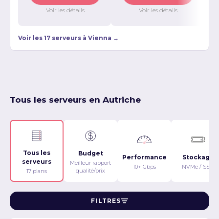
Voir les détails
Voir les détails
Voir les 17 serveurs à Vienna →
Tous les serveurs en Autriche
Tous les
Budget
Performance
Stockage
serveurs
Meilleur rapport
10+ Gbps
NVMe / SSD
qualité/prix
17 plans
FILTRES