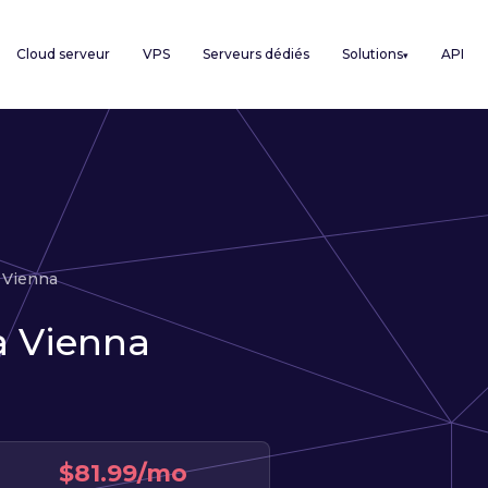
Cloud serveur
VPS
Serveurs dédiés
Solutions
API
▾
Vienna
à Vienna
$81.99/mo