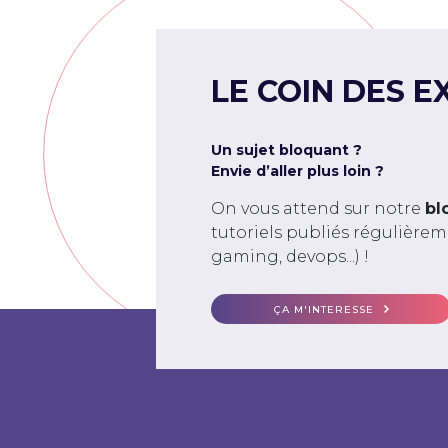
LE COIN DES E
Un sujet bloquant ?
Envie d’aller plus loin ?
On vous attend sur notre
bl
tutoriels publiés régulière
gaming, devops...) !
ÇA M'INTERESSE