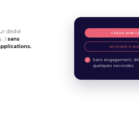
ur dédié
CRÉER MON C
s…)
sans
applications.
ACCÉDER À MO
Sans engagement, dé
quelques secondes