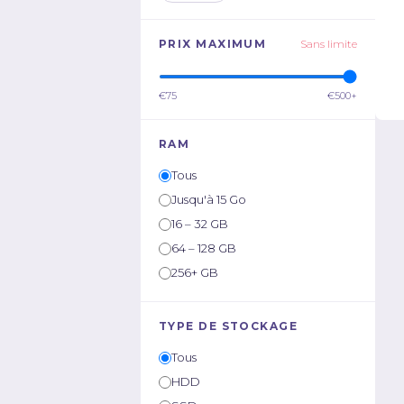
PRIX MAXIMUM
Sans limite
€75
€500+
RAM
Tous
Jusqu'à 15 Go
16 – 32 GB
64 – 128 GB
256+ GB
TYPE DE STOCKAGE
Tous
HDD