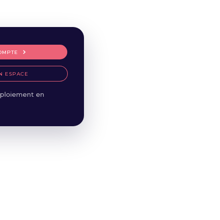
OMPTE
N ESPACE
ploiement en