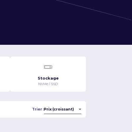
Stockage
NVMe / SSD
Trier :