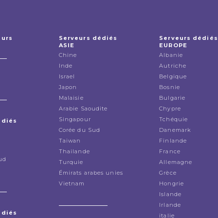
eurs
Serveurs dédiés
Serveurs dédiés
ASIE
EUROPE
Chine
Albanie
Inde
Autriche
Israel
Belgique
Japon
Bosnie
Malaisie
Bulgarie
Arabie Saoudite
Chypre
Singapour
Tchéquie
édiés
Corée du Sud
Danemark
Taiwan
Finlande
Thailande
France
ud
Turquie
Allemagne
Émirats arabes unies
Grèce
Vietnam
Hongrie
Islande
Irlande
édiés
italie