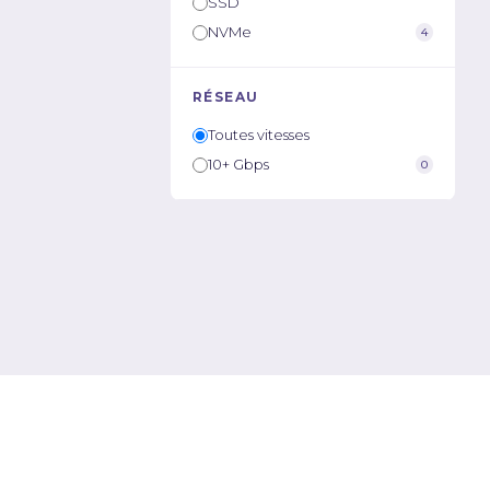
SSD
NVMe
4
RÉSEAU
Toutes vitesses
10+ Gbps
0