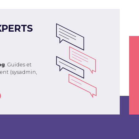
XPERTS
og
. Guides et
ment (sysadmin,