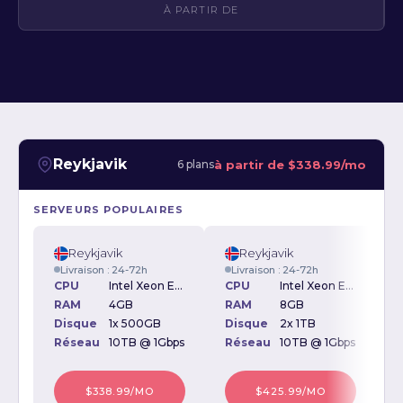
À PARTIR DE
Reykjavik
à partir de
$338.99/mo
6 plans
SERVEURS POPULAIRES
Reykjavik
Reykjavik
Livraison : 24-72h
Livraison : 24-72h
CPU
Intel Xeon E3-1220v3 3.10GHz
CPU
Intel Xeon E3-1220v3 3.10GHz
RAM
4GB
RAM
8GB
Disque
1x 500GB
Disque
2x 1TB
D
Réseau
10TB @ 1Gbps
Réseau
10TB @ 1Gbps
$338.99/MO
$425.99/MO