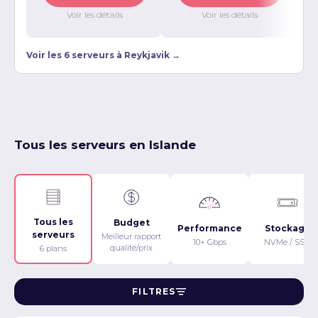
Voir les détails
Voir les détails
Voir les 6 serveurs à Reykjavik →
Tous les serveurs en Islande
Tous les
Budget
Performance
Stockage
serveurs
Meilleur rapport
10+ Gbps
NVMe / SSD
qualité/prix
6 plans
FILTRES