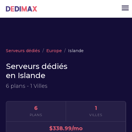
Cloud serveur
Serveurs dédiés
Europe
Islande
VPS
Serveurs dédiés
Serveurs dédiés
en Islande
Solutions
▾
6 plans - 1 Villes
API
Actualité
6
1
USD
▾
PLANS
VILLES
MON ESPACE
$338.99/mo