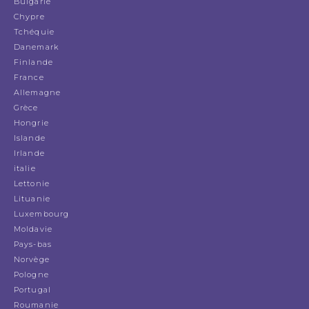
Bulgarie
Chypre
Tchéquie
Danemark
Finlande
France
Allemagne
Grèce
Hongrie
Islande
Irlande
italie
Lettonie
Lituanie
Luxembourg
Moldavie
Pays-bas
Norvège
Pologne
Portugal
Roumanie