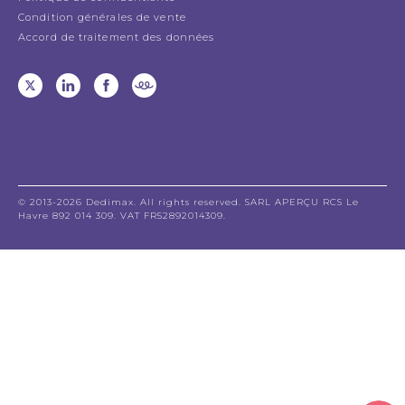
Condition générales de vente
Accord de traitement des données
© 2013-2026 Dedimax. All rights reserved. SARL APERÇU RCS Le
Havre 892 014 309. VAT FR52892014309.