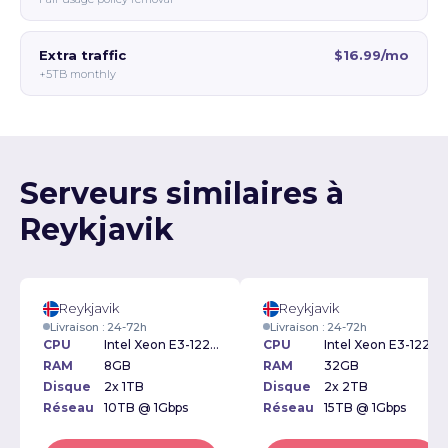
Extra traffic
$16.99/mo
+5TB monthly
Serveurs similaires à
Reykjavik
Reykjavik
Reykjavik
Livraison : 24-72h
Livraison : 24-72h
CPU
Intel Xeon E3-1220v3 3.10GHz
CPU
Intel Xeon E3-1220v3 3.10GHz
RAM
8GB
RAM
32GB
Disque
2x 1TB
Disque
2x 2TB
Réseau
10TB @ 1Gbps
Réseau
15TB @ 1Gbps