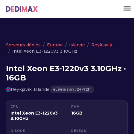
Cloud serveur
Serveurs dédiés
Europe
Islande
Reykjavik
Intel Xeon E3-1220v3 3.10GHz
VPS
Serveurs dédiés
Intel Xeon E3-1220v3 3.10GHz ·
16GB
Solutions
▾
API
Reykjavik, Islande
Livraison : 24-72h
Actualité
CPU
RAM
USD
▾
Intel Xeon E3-1220v3
16GB
MON ESPACE
3.10GHz
DISQUE
RÉSEAU