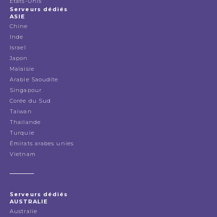
États-Unis
Serveurs dédiés
ASIE
Chine
Inde
Israel
Japon
Malaisie
Arabie Saoudite
Singapour
Corée du Sud
Taiwan
Thailande
Turquie
Émirats arabes unies
Vietnam
Serveurs dédiés
AUSTRALIE
Australie