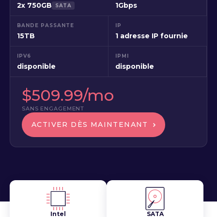
2x 750GB
1Gbps
SATA
BANDE PASSANTE
IP
15TB
1 adresse IP fournie
IPV6
IPMI
disponible
disponible
$509.99/mo
SANS ENGAGEMENT
ACTIVER DÈS MAINTENANT
Intel
SATA