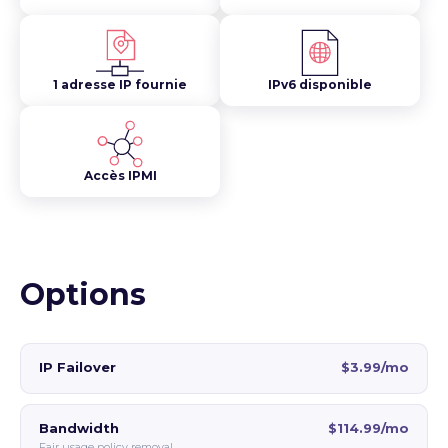
1 adresse IP fournie
IPv6 disponible
Accès IPMI
Options
IP Failover
$3.99/mo
Bandwidth
$114.99/mo
Fair usage policy removal