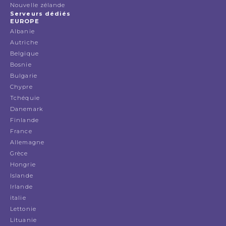
Nouvelle zélande
Serveurs dédiés
EUROPE
Albanie
Autriche
Belgique
Bosnie
Bulgarie
Chypre
Tchéquie
Danemark
Finlande
France
Allemagne
Grèce
Hongrie
Islande
Irlande
italie
Lettonie
Lituanie