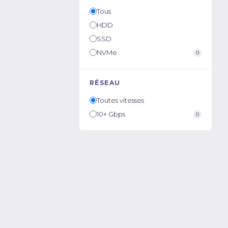
Tous
HDD
SSD
NVMe
0
RÉSEAU
Toutes vitesses
10+ Gbps
0