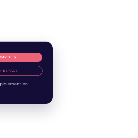
OMPTE
N ESPACE
ploiement en