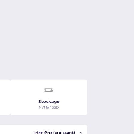
$228.99/MO
$286.99/MO
Voir les détails
Voir les détails
Stockage
NVMe / SSD
Trier :