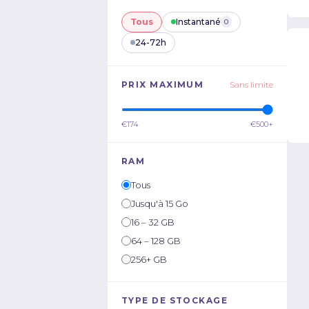
Tous
Instantané
0
24-72h
PRIX MAXIMUM
Sans limite
€174
€500+
RAM
Tous
Jusqu'à 15 Go
16 – 32 GB
64 – 128 GB
256+ GB
TYPE DE STOCKAGE