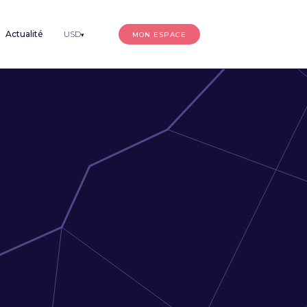
Actualité
USD
MON ESPACE
▾