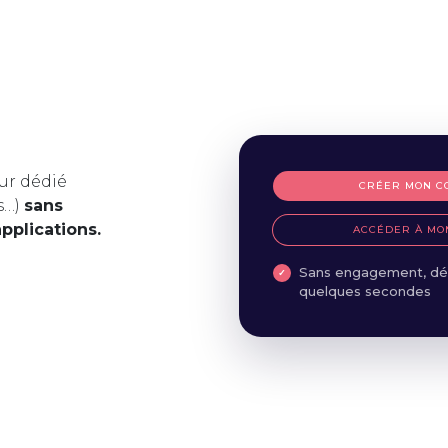
ur dédié
CRÉER MON C
s…)
sans
applications.
ACCÉDER À MO
Sans engagement, dé
quelques secondes