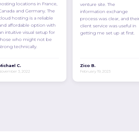
hosting locations in France,
venture site. The
Canada and Germany. The
information exchange
cloud hosting is a reliable
process was clear, and thei
and affordable option with
client service was useful in
an intuitive visual setup for
getting me set up at first.
those who might not be
strong technically.
Michael C.
Zico B.
November 3, 2022
February 19, 2023