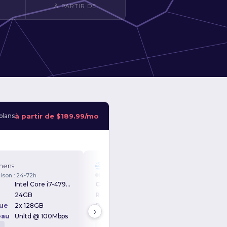
À PARTIR DE
à partir de
$189.99/mo
plans
hens
Athens
Ath
aison : 24-72h
Livraison : 24-72h
Livrai
Intel Core i7-4790 3.60GHz
CPU
Intel Xeon E3-1230v5 3.40GHz
CPU
24GB
RAM
32GB
RAM
ue
2x 128GB
Disque
2x 128GB
Disqu
›
eau
Unltd @ 100Mbps
Réseau
Unltd @ 100Mbps
Rése
D
SSD