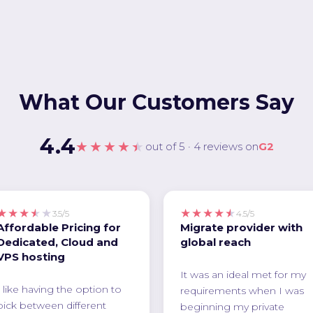
What Our Customers Say
4.4
★★★★★
out of 5 · 4 reviews on
G2
★★★★★
★★★★★
3.5/5
4.5/5
Affordable Pricing for
Migrate provider with
Dedicated, Cloud and
global reach
VPS hosting
It was an ideal met for my
I like having the option to
requirements when I was
pick between different
beginning my private