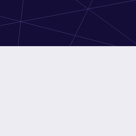
ens
Athens
son : 24-72h
Livraison : 24-72h
Intel Xeon E3-1230v5 3.40GHz
CPU
Intel Xeon E3-1230v5 3.40GHz
32GB
RAM
64GB
e
2x 1TB
Disque
2x 128GB
au
Unltd @ 100Mbps
Réseau
Unltd @ 100Mbps
SSD