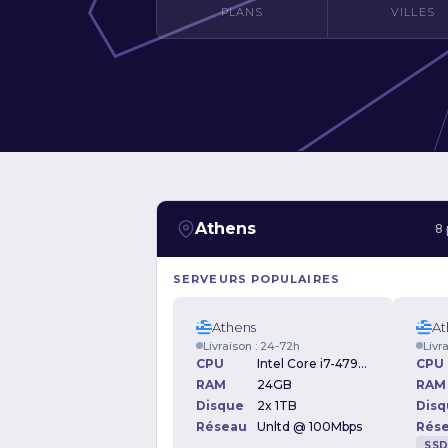
PLANS
VILLES
Athens
8 
SERVEURS POPULAIRES
Athens
At
Livraison : 24-72h
Livr
CPU
Intel Core i7-4790 3.60GHz
CPU
RAM
24GB
RAM
Disque
2x 1TB
Disq
Réseau
Unltd @ 100Mbps
Rés
SS