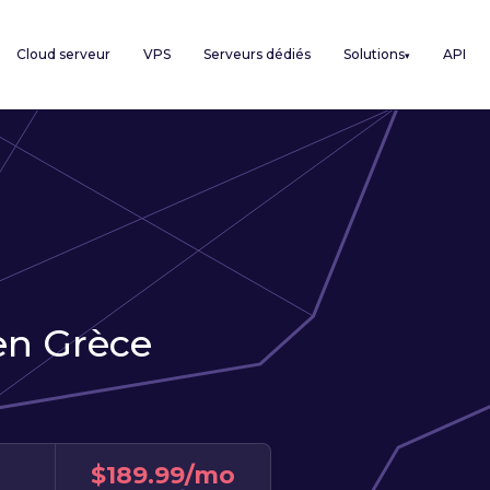
Cloud serveur
VPS
Serveurs dédiés
Solutions
API
▾
en Grèce
$189.99/mo