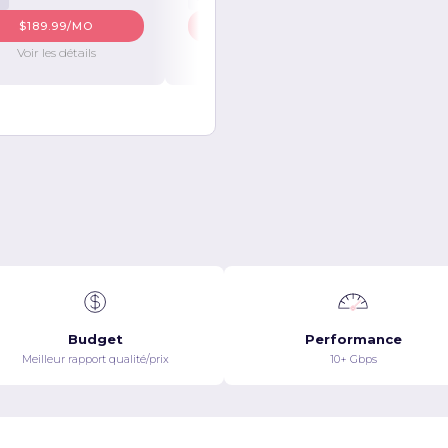
$189.99/MO
$228.99/MO
Voir les détails
Voir les détails
Budget
Performance
Meilleur rapport qualité/prix
10+ Gbps