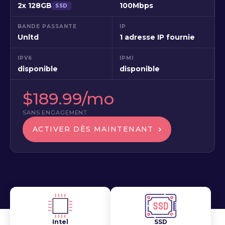
2x 128GB
100Mbps
SSD
BANDE PASSANTE
IP
Unltd
1 adresse IP fournie
IPV6
IPMI
disponible
disponible
$189.99/mo
SANS ENGAGEMENT
ACTIVER DÈS MAINTENANT
Intel
SSD