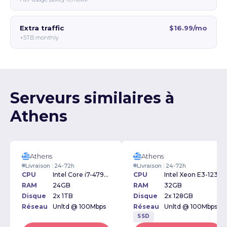
Extra traffic
$16.99/mo
+5TB monthly
Serveurs similaires à
Athens
Athens
Athens
Livraison : 24-72h
Livraison : 24-72h
CPU
Intel Core i7-4790 3.60GHz
CPU
Intel Xeon E3-1230v5 3.40GHz
RAM
24GB
RAM
32GB
Disque
2x 1TB
Disque
2x 128GB
Réseau
Unltd @ 100Mbps
Réseau
Unltd @ 100Mbps
SSD