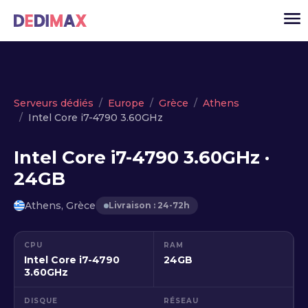
Cloud serveur
Serveurs dédiés
Europe
Grèce
Athens
Intel Core i7-4790 3.60GHz
VPS
Serveurs dédiés
Intel Core i7-4790 3.60GHz ·
24GB
Solutions
▾
API
Athens, Grèce
Livraison : 24-72h
Actualité
CPU
RAM
USD
▾
Intel Core i7-4790
24GB
MON ESPACE
3.60GHz
DISQUE
RÉSEAU