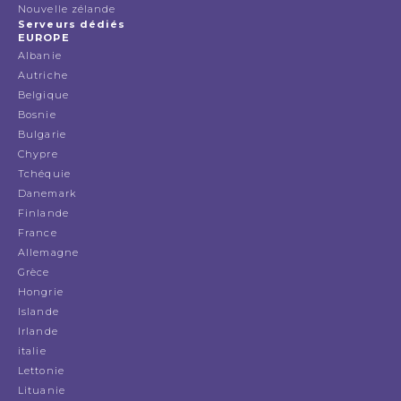
Nouvelle zélande
Serveurs dédiés
EUROPE
Albanie
Autriche
Belgique
Bosnie
Bulgarie
Chypre
Tchéquie
Danemark
Finlande
France
Allemagne
Grèce
Hongrie
Islande
Irlande
italie
Lettonie
Lituanie