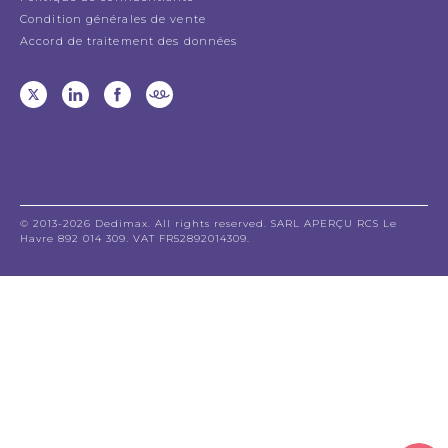
Condition générales de vente
Accord de traitement des données
© 2013-2026 Dedimax. All rights reserved. SARL APERÇU RCS Le
Havre 892 014 309. VAT FR52892014309.