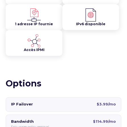
1 adresse IP fournie
IPv6 disponible
Accès IPMI
Options
IP Failover
$3.99/mo
Bandwidth
$114.99/mo
Fair usage policy removal