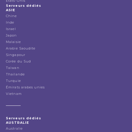
États-Unis
Serveurs dédiés
ASIE
Chine
Inde
Israel
Japon
Malaisie
Arabie Saoudite
Singapour
Corée du Sud
Taiwan
Thailande
Turquie
Émirats arabes unies
Vietnam
Serveurs dédiés
AUSTRALIE
Australie