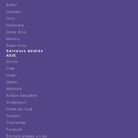
Brésil
Canada
Chili
Colombie
Costa Rica
Mexico
États-Unis
Serveurs dédiés
ASIE
Chine
Inde
Israel
Japon
Malaisie
Arabie Saoudite
Singapour
Corée du Sud
Taiwan
Thailande
Turquie
Émirats arabes unies