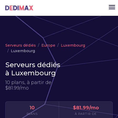
Cloud serveur
Serveurs dédiés
Europe
Luxembourg
VPS
Luxembourg
Serveurs dédiés
Serveurs dédiés
Solutions
▾
à Luxembourg
API
10 plans, à partir de
$81.99/mo
Actualité
USD
▾
MON ESPACE
10
$81.99/mo
PLANS
À PARTIR DE