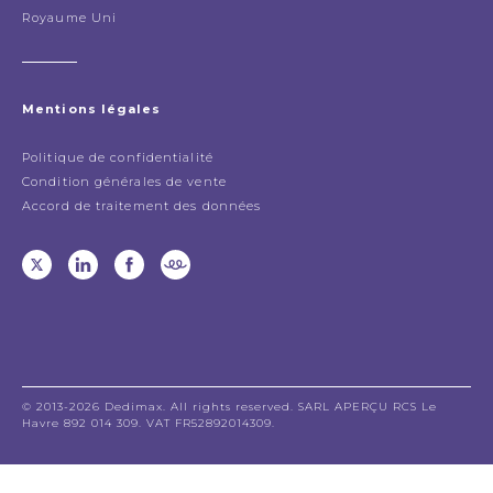
Royaume Uni
Mentions légales
Politique de confidentialité
Condition générales de vente
Accord de traitement des données
© 2013-2026 Dedimax. All rights reserved. SARL APERÇU RCS Le
Havre 892 014 309. VAT FR52892014309.