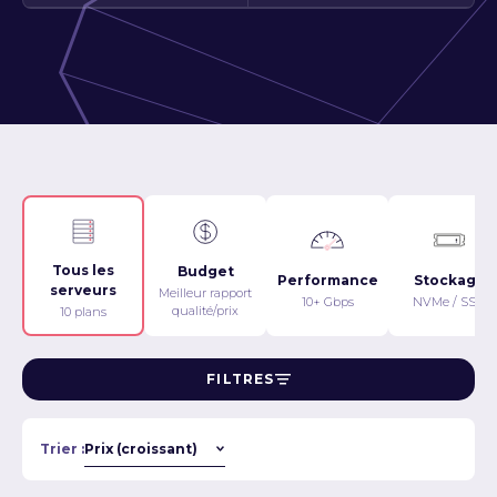
Tous les
Budget
Performance
Stockage
serveurs
Meilleur rapport
10+ Gbps
NVMe / SSD
qualité/prix
10 plans
FILTRES
Trier :