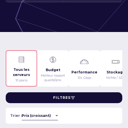
Tous les
Budget
Performance
Stockage
serveurs
Meilleur rapport
10+ Gbps
NVMe / SSD
qualité/prix
10 plans
FILTRES
Trier :