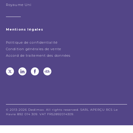
Royaume Uni
Mentions légales
Politique de confidentialité
Condition générales de vente
Accord de traitement des données
© 2013-2026 Dedimax. All rights reserved. SARL APERÇU RCS Le
Havre 892 014 309. VAT FR52892014309.