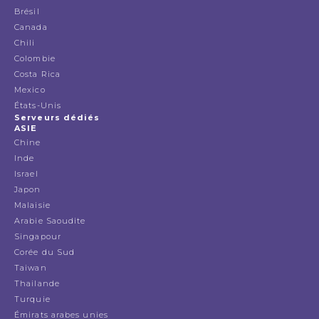
Brésil
Canada
Chili
Colombie
Costa Rica
Mexico
États-Unis
Serveurs dédiés
ASIE
Chine
Inde
Israel
Japon
Malaisie
Arabie Saoudite
Singapour
Corée du Sud
Taiwan
Thailande
Turquie
Émirats arabes unies