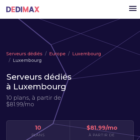
Cloud serveur
Serveurs dédiés
Europe
Luxembourg
VPS
Luxembourg
Serveurs dédiés
Serveurs dédiés
Solutions
▾
à Luxembourg
API
10 plans, à partir de
$81.99/mo
Actualité
USD
▾
MON ESPACE
10
$81.99/mo
PLANS
À PARTIR DE