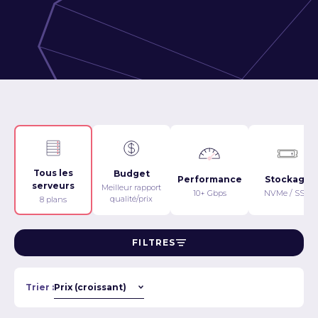
Tous les
Budget
Performance
Stockage
serveurs
Meilleur rapport
10+ Gbps
NVMe / SSD
qualité/prix
8 plans
FILTRES
Trier :