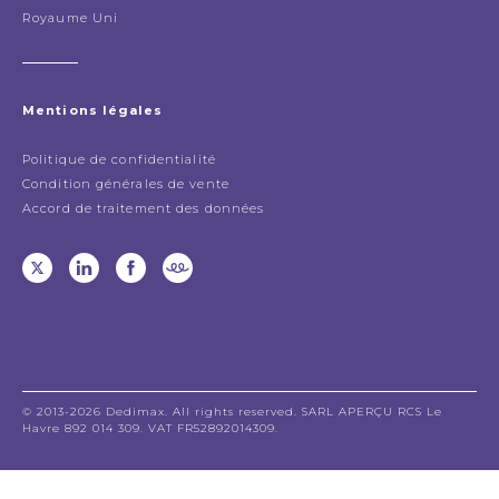
Royaume Uni
Mentions légales
Politique de confidentialité
Condition générales de vente
Accord de traitement des données
© 2013-2026 Dedimax. All rights reserved. SARL APERÇU RCS Le
Havre 892 014 309. VAT FR52892014309.