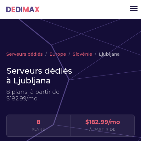
Cloud serveur
Serveurs dédiés
Europe
Slovénie
Ljubljana
VPS
Serveurs dédiés
Serveurs dédiés
à Ljubljana
Solutions
▾
8 plans, à partir de
API
$182.99/mo
Actualité
USD
▾
8
$182.99/mo
MON ESPACE
PLANS
À PARTIR DE