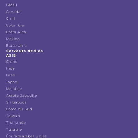
Brésil
Canada
Chili
Colombie
Costa Rica
Mexico
États-Unis
Serveurs dédiés
ASIE
Chine
Inde
Israel
Japon
Malaisie
Arabie Saoudite
Singapour
Corée du Sud
Taiwan
Thailande
Turquie
Émirats arabes unies