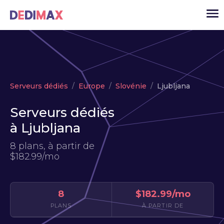
Cloud serveur
Serveurs dédiés
Europe
Slovénie
Ljubljana
VPS
Serveurs dédiés
Serveurs dédiés
à Ljubljana
Solutions
▾
8 plans, à partir de
API
$182.99/mo
Actualité
USD
▾
8
$182.99/mo
MON ESPACE
PLANS
À PARTIR DE