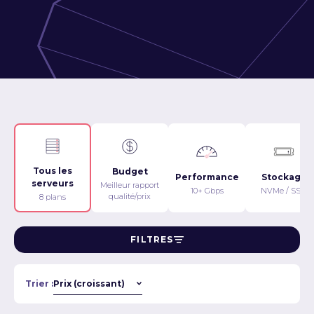
Tous les
Budget
Performance
Stockage
serveurs
Meilleur rapport
10+ Gbps
NVMe / SSD
qualité/prix
8 plans
FILTRES
Trier :