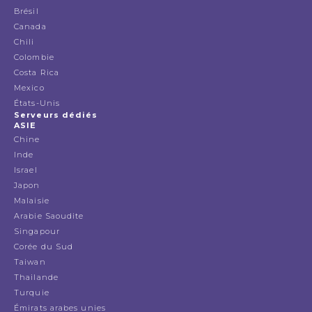
Brésil
Canada
Chili
Colombie
Costa Rica
Mexico
États-Unis
Serveurs dédiés
ASIE
Chine
Inde
Israel
Japon
Malaisie
Arabie Saoudite
Singapour
Corée du Sud
Taiwan
Thailande
Turquie
Émirats arabes unies