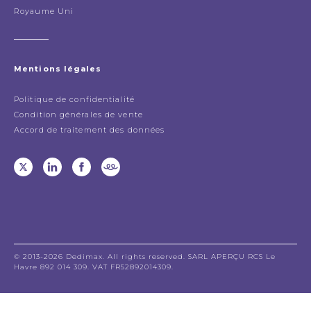
Royaume Uni
Mentions légales
Politique de confidentialité
Condition générales de vente
Accord de traitement des données
© 2013-2026 Dedimax. All rights reserved. SARL APERÇU RCS Le
Havre 892 014 309. VAT FR52892014309.