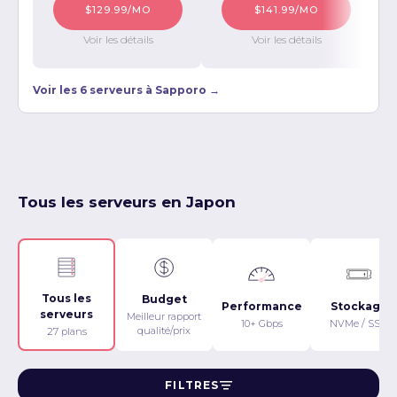
$129.99/MO
$141.99/MO
Voir les détails
Voir les détails
Voir les 6 serveurs à Sapporo →
Tous les serveurs en Japon
Tous les
Budget
Performance
Stockage
serveurs
Meilleur rapport
10+ Gbps
NVMe / SSD
qualité/prix
27 plans
FILTRES