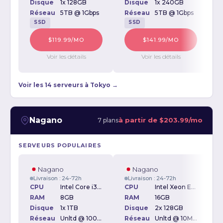
Disque
1x 128GB
Disque
1x 240GB
D
Réseau
5TB @ 1Gbps
Réseau
5TB @ 1Gbps
SSD
SSD
$119.99/MO
$141.99/MO
Voir les détails
Voir les détails
Voir les 14 serveurs à Tokyo →
Nagano
à partir de
$203.99/mo
7 plans
SERVEURS POPULAIRES
Nagano
Nagano
Livraison : 24-72h
Livraison : 24-72h
CPU
Intel Core i3-2120 3.30GHz
CPU
Intel Xeon E3-1260v2
RAM
8GB
RAM
16GB
Disque
1x 1TB
Disque
2x 128GB
D
Réseau
Unltd @ 100Mbps
Réseau
Unltd @ 10Mbps