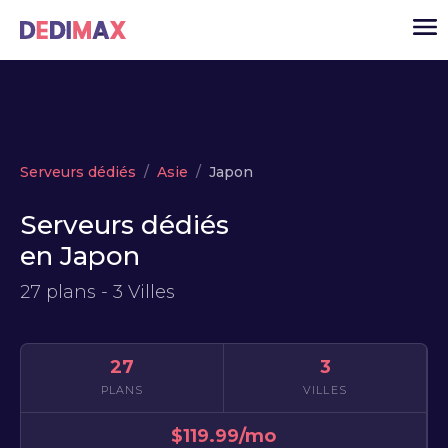
Cloud serveur
Serveurs dédiés
Asie
Japon
VPS
Serveurs dédiés
Serveurs dédiés
en Japon
Solutions
▾
27 plans - 3 Villes
API
Actualité
27
3
USD
▾
PLANS
VILLES
MON ESPACE
$119.99/mo