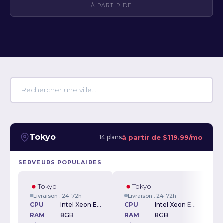
À PARTIR DE
Tokyo
à partir de
$119.99/mo
14 plans
SERVEURS POPULAIRES
Tokyo
Tokyo
Livraison : 24-72h
Livraison : 24-72h
CPU
Intel Xeon E3-1230v2 3.30GHz
CPU
Intel Xeon E-2234 3.6GHz
RAM
8GB
RAM
8GB