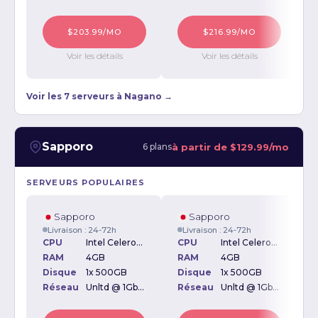
$203.99/MO
$216.99/MO
Voir les détails
Voir les détails
Voir les 7 serveurs à Nagano →
Sapporo
à partir de
$129.99/mo
6 plans
SERVEURS POPULAIRES
Sapporo
Sapporo
Livraison : 24-72h
Livraison : 24-72h
CPU
Intel Celeron J3060 1.60GHz
CPU
Intel Celeron J1800 2.41GHz
RAM
4GB
RAM
4GB
Disque
1x 500GB
Disque
1x 500GB
D
Réseau
Unltd @ 1Gbps
Réseau
Unltd @ 1Gbps