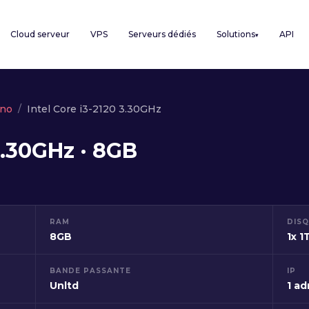
Cloud serveur
VPS
Serveurs dédiés
Solutions
API
▾
no
Intel Core i3-2120 3.30GHz
3.30GHz · 8GB
RAM
DIS
8GB
1x 1
BANDE PASSANTE
IP
Unltd
1 ad