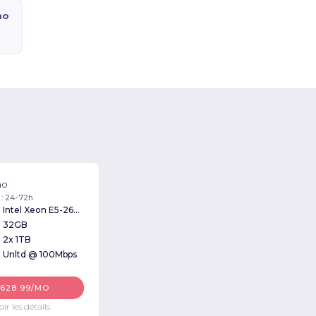
mo
no
 : 24-72h
Intel Xeon E5-2603v3 1.60GHz
32GB
2x 1TB
Unltd @ 100Mbps
628.99/MO
oir les détails