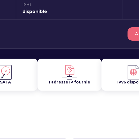
IPMI
disponible
A
SATA
1 adresse IP fournie
IPv6 dispo