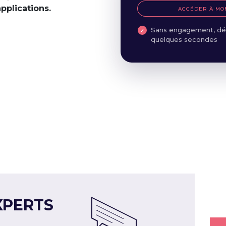
applications.
ACCÉDER À MO
Sans engagement, dé
quelques secondes
XPERTS