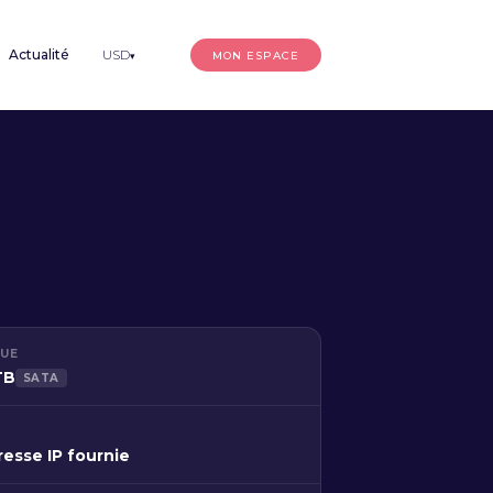
Actualité
USD
MON ESPACE
▾
QUE
TB
SATA
resse IP fournie