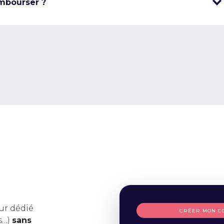
mbourser ?
ur dédié
CRÉER MON C
s…)
sans