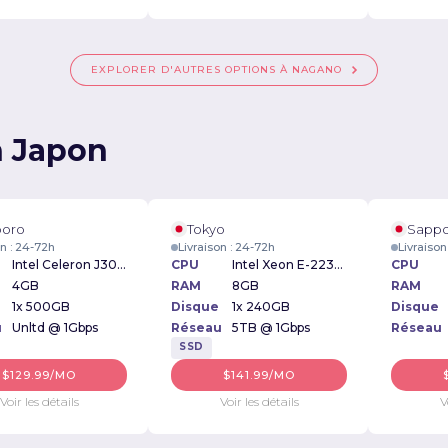
EXPLORER D'AUTRES OPTIONS À NAGANO
n Japon
poro
Tokyo
Sapp
on : 24-72h
Livraison : 24-72h
Livraison
Intel Celeron J3060 1.60GHz
CPU
Intel Xeon E-2234 3.6GHz
CPU
4GB
RAM
8GB
RAM
1x 500GB
Disque
1x 240GB
Disque
u
Unltd @ 1Gbps
Réseau
5TB @ 1Gbps
Réseau
SSD
$129.99/MO
$141.99/MO
Voir les détails
Voir les détails
V