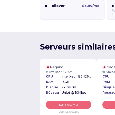
IP Failover
$3.99/mo
B
Fa
re
Serveurs similaire
Nagano
Nag
Livraison : 24-72h
Livrais
CPU
Intel Xeon E3-1260v2
CPU
RAM
16GB
RAM
Disque
2x 128GB
Disque
Réseau
Unltd @ 10Mbps
Résea
$216.99/MO
Voir les détails