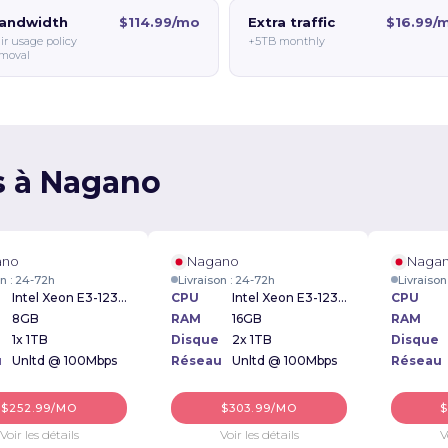
andwidth
$114.99/mo
Extra traffic
$16.99/
ir usage policy
+5TB monthly
moval
s à Nagano
ano
Nagano
Naga
on : 24-72h
Livraison : 24-72h
Livraison
Intel Xeon E3-1230v5 3.40GHz
CPU
Intel Xeon E3-1230v5 3.40GHz
CPU
8GB
RAM
16GB
RAM
1x 1TB
Disque
2x 1TB
Disque
u
Unltd @ 100Mbps
Réseau
Unltd @ 100Mbps
Réseau
$252.99/MO
$303.99/MO
$
Voir les détails
Voir les détails
V