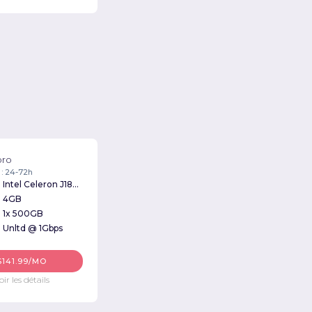
oro
 : 24-72h
Intel Celeron J1800 2.41GHz
4GB
1x 500GB
Unltd @ 1Gbps
$141.99/MO
oir les détails