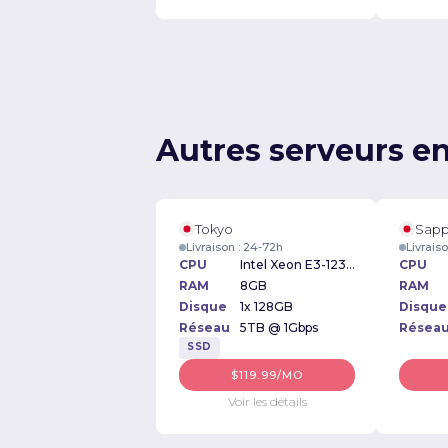
Autres serveurs e
Tokyo
Sap
Livraison : 24-72h
Livrais
CPU
Intel Xeon E3-1230v2 3.30GHz
CPU
RAM
8GB
RAM
Disque
1x 128GB
Disque
Réseau
5TB @ 1Gbps
Résea
SSD
$119.99/MO
Voir les détails