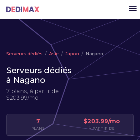
Cloud serveur
Serveurs dédiés
Asie
Japon
Nagano
VPS
Serveurs dédiés
Serveurs dédiés
à Nagano
Solutions
▾
7 plans, à partir de
API
$203.99/mo
Actualité
USD
▾
7
$203.99/mo
MON ESPACE
PLANS
À PARTIR DE