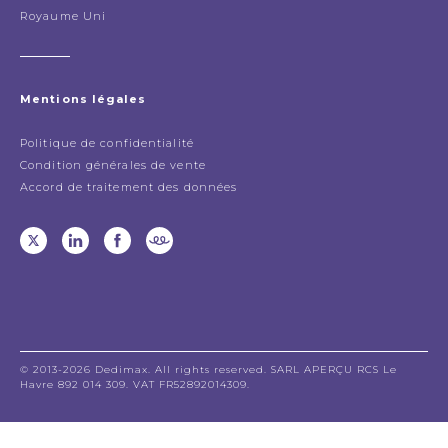
Royaume Uni
Mentions légales
Politique de confidentialité
Condition générales de vente
Accord de traitement des données
© 2013-2026 Dedimax. All rights reserved. SARL APERÇU RCS Le
Havre 892 014 309. VAT FR52892014309.