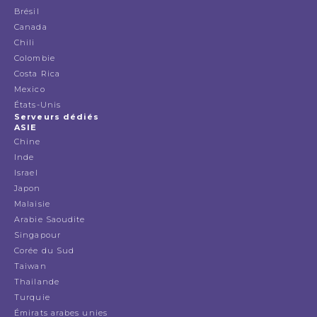
Brésil
Canada
Chili
Colombie
Costa Rica
Mexico
États-Unis
Serveurs dédiés
ASIE
Chine
Inde
Israel
Japon
Malaisie
Arabie Saoudite
Singapour
Corée du Sud
Taiwan
Thailande
Turquie
Émirats arabes unies