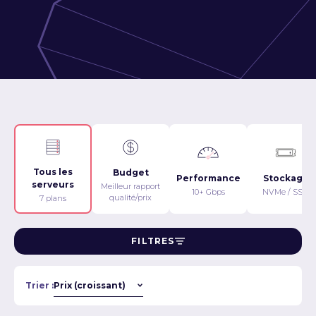
Tous les
Budget
Performance
Stockage
serveurs
Meilleur rapport
10+ Gbps
NVMe / SSD
qualité/prix
7 plans
FILTRES
Trier :