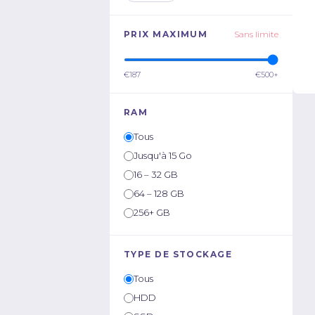
PRIX MAXIMUM
Sans limite
€187
€500+
RAM
Tous
Jusqu'à 15 Go
16 – 32 GB
64 – 128 GB
256+ GB
TYPE DE STOCKAGE
Tous
HDD