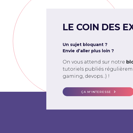
LE COIN DES E
Un sujet bloquant ?
Envie d’aller plus loin ?
On vous attend sur notre
bl
tutoriels publiés régulière
gaming, devops...) !
ÇA M'INTERESSE