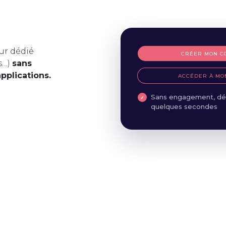
ur dédié
CRÉER MON C
s…)
sans
applications.
ACCÉDER À MO
Sans engagement, dé
quelques secondes