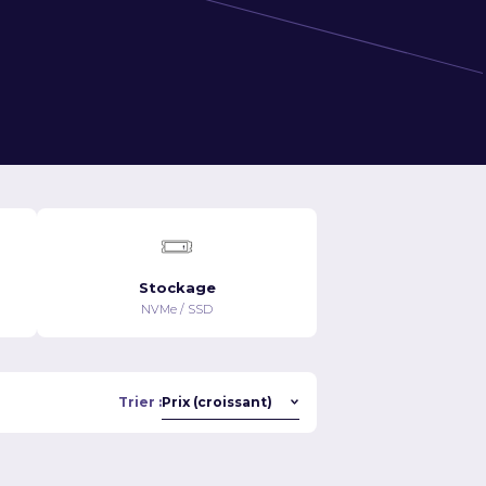
Stockage
NVMe / SSD
Trier :