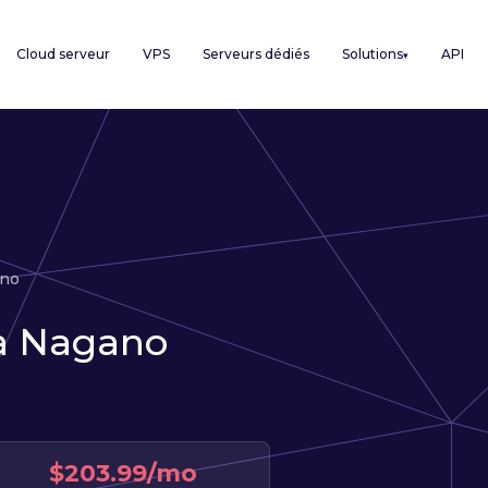
Cloud serveur
VPS
Serveurs dédiés
Solutions
API
▾
no
 à Nagano
$203.99/mo