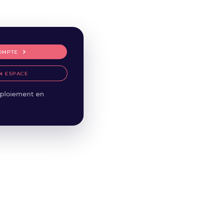
OMPTE
N ESPACE
ploiement en