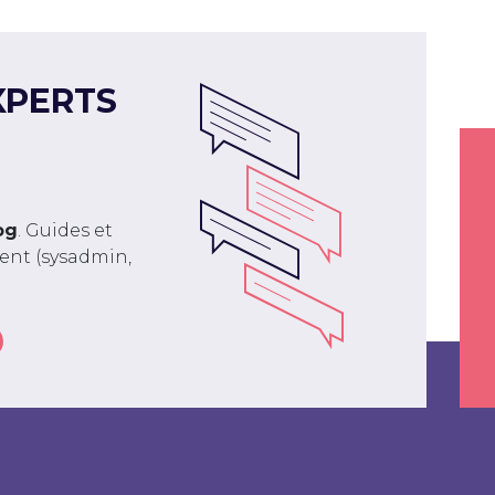
XPERTS
og
. Guides et
ment (sysadmin,