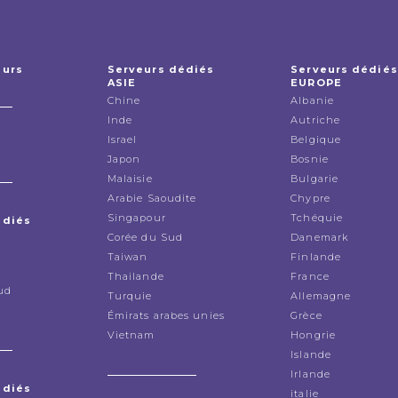
eurs
Serveurs dédiés
Serveurs dédiés
ASIE
EUROPE
Chine
Albanie
Inde
Autriche
Israel
Belgique
Japon
Bosnie
Malaisie
Bulgarie
Arabie Saoudite
Chypre
Singapour
Tchéquie
édiés
Corée du Sud
Danemark
Taiwan
Finlande
Thailande
France
ud
Turquie
Allemagne
Émirats arabes unies
Grèce
Vietnam
Hongrie
Islande
Irlande
édiés
italie