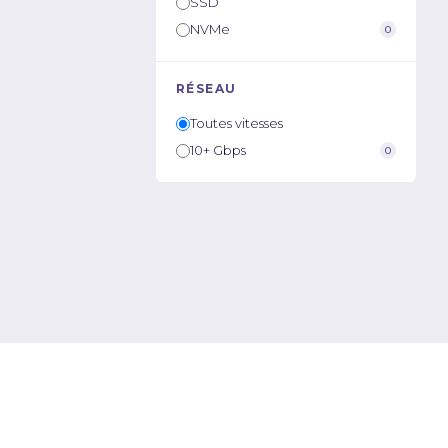
SSD
NVMe
0
RÉSEAU
Toutes vitesses
10+ Gbps
0