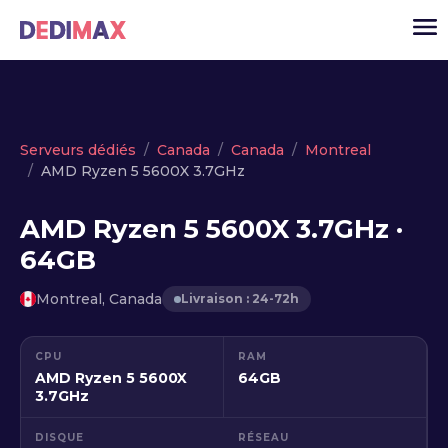
Cloud serveur
Serveurs dédiés
Canada
Canada
Montreal
AMD Ryzen 5 5600X 3.7GHz
VPS
Serveurs dédiés
AMD Ryzen 5 5600X 3.7GHz ·
64GB
Solutions
▾
API
Montreal, Canada
Livraison : 24-72h
Actualité
CPU
RAM
USD
▾
AMD Ryzen 5 5600X
64GB
MON ESPACE
3.7GHz
DISQUE
RÉSEAU