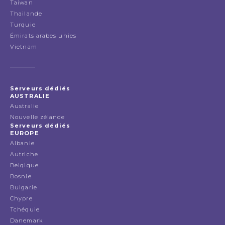
Taiwan
Thailande
Turquie
Émirats arabes unies
Vietnam
Serveurs dédiés
AUSTRALIE
Australie
Nouvelle zélande
Serveurs dédiés
EUROPE
Albanie
Autriche
Belgique
Bosnie
Bulgarie
Chypre
Tchéquie
Danemark