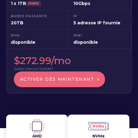
1 x 1TB
10Gbps
NVME
BANDE PASSANTE
IP
20TB
5 adresse IP fournie
IPV6
IPMI
disponible
disponible
$272.99/mo
SANS ENGAGEMENT
ACTIVER DÈS MAINTENANT
AMD
NVMe