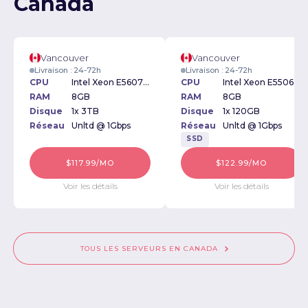
Canada
Vancouver
Vancouver
Livraison : 24-72h
Livraison : 24-72h
CPU
Intel Xeon E5607 2.27GHz
CPU
Intel Xeon E5506 2.13GHz
RAM
8GB
RAM
8GB
Disque
1x 3TB
Disque
1x 120GB
Réseau
Unltd @ 1Gbps
Réseau
Unltd @ 1Gbps
SSD
$117.99/MO
$122.99/MO
Voir les détails
Voir les détails
TOUS LES SERVEURS EN CANADA