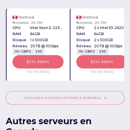
Montreal
Montreal
Livraison : 24-72h
Livraison : 24-72h
CPU
Intel Xeon E-2236 3.40GHz
CPU
2 x Intel E5-2620v4 2.10GHz
RAM
64GB
RAM
64GB
Disque
1 x 500GB
Disque
2 x 500GB
Réseau
20TB @ 10Gbps
Réseau
20TB @ 10Gbps
10+ GBPS
SSD
10+ GBPS
SSD
$272.99/MO
$294.99/MO
Voir les détails
Voir les détails
EXPLORER D'AUTRES OPTIONS À MONTREAL
Autres serveurs en