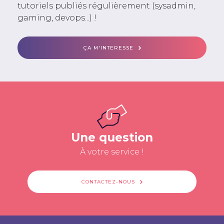
tutoriels publiés régulièrement (sysadmin,
gaming, devops...) !
ÇA M'INTERESSE
Une question
À votre service !
CONTACTEZ-NOUS