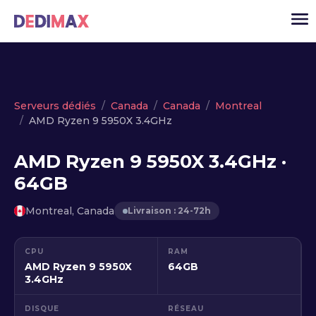
Cloud serveur
Serveurs dédiés
Canada
Canada
Montreal
AMD Ryzen 9 5950X 3.4GHz
VPS
Serveurs dédiés
AMD Ryzen 9 5950X 3.4GHz ·
64GB
Solutions
▾
API
Montreal, Canada
Livraison : 24-72h
Actualité
CPU
RAM
USD
▾
AMD Ryzen 9 5950X
64GB
MON ESPACE
3.4GHz
DISQUE
RÉSEAU