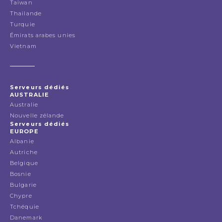
Taiwan
Thailande
Turquie
Émirats arabes unies
Vietnam
Serveurs dédiés
AUSTRALIE
Australie
Nouvelle zélande
Serveurs dédiés
EUROPE
Albanie
Autriche
Belgique
Bosnie
Bulgarie
Chypre
Tchéquie
Danemark