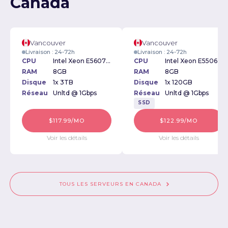
Canada
Vancouver
Vancouver
Livraison : 24-72h
Livraison : 24-72h
CPU
Intel Xeon E5607 2.27GHz
CPU
Intel Xeon E5506 2.13GHz
RAM
8GB
RAM
8GB
Disque
1x 3TB
Disque
1x 120GB
Réseau
Unltd @ 1Gbps
Réseau
Unltd @ 1Gbps
SSD
$117.99/MO
$122.99/MO
Voir les détails
Voir les détails
TOUS LES SERVEURS EN CANADA