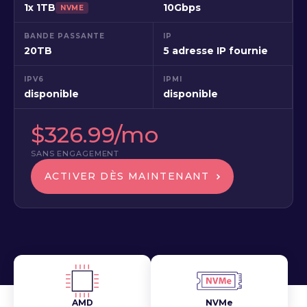
1x 1TB
10Gbps
NVME
BANDE PASSANTE
IP
20TB
5 adresse IP fournie
IPV6
IPMI
disponible
disponible
$326.99/mo
SANS ENGAGEMENT
ACTIVER DÈS MAINTENANT
AMD
NVMe