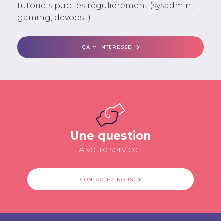
tutoriels publiés régulièrement (sysadmin,
gaming, devops...) !
ÇA M'INTERESSE
Une question
À votre service !
CONTACTEZ-NOUS