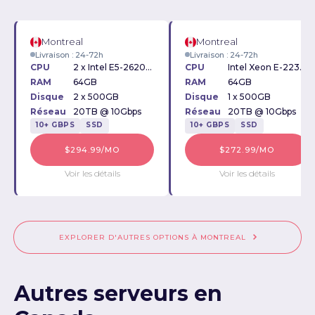
Montreal
Montreal
Livraison : 24-72h
Livraison : 24-72h
CPU
2 x Intel E5-2620v4 2.10GHz
CPU
Intel Xeon E-2236 3.40GHz
RAM
64GB
RAM
64GB
Disque
2 x 500GB
Disque
1 x 500GB
Réseau
20TB @ 10Gbps
Réseau
20TB @ 10Gbps
10+ GBPS
SSD
10+ GBPS
SSD
$294.99/MO
$272.99/MO
Voir les détails
Voir les détails
EXPLORER D'AUTRES OPTIONS À MONTREAL
Autres serveurs en