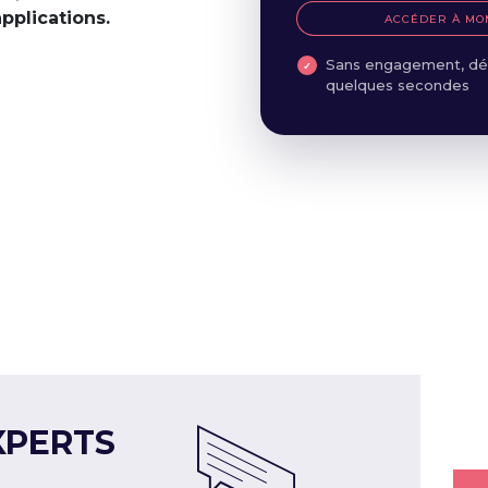
applications.
ACCÉDER À MO
Sans engagement, dé
quelques secondes
XPERTS