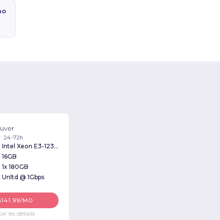
mo
uver
 : 24-72h
Intel Xeon E3-1230 V2 3.30GHz
16GB
1x 180GB
Unltd @ 1Gbps
$141.99/MO
oir les détails