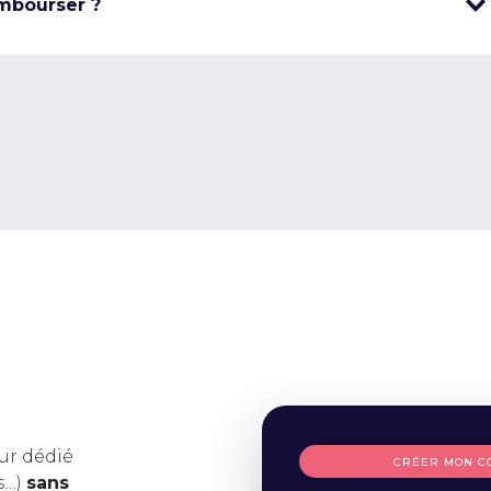
mbourser ?
ur dédié
CRÉER MON C
s…)
sans