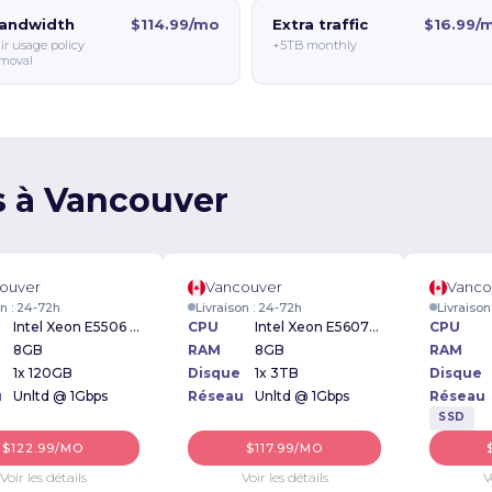
andwidth
$114.99/mo
Extra traffic
$16.99/
ir usage policy
+5TB monthly
moval
s à Vancouver
ouver
Vancouver
Vanco
on : 24-72h
Livraison : 24-72h
Livraison
Intel Xeon E5506 2.13GHz
CPU
Intel Xeon E5607 2.27GHz
CPU
8GB
RAM
8GB
RAM
1x 120GB
Disque
1x 3TB
Disque
u
Unltd @ 1Gbps
Réseau
Unltd @ 1Gbps
Réseau
SSD
$122.99/MO
$117.99/MO
Voir les détails
Voir les détails
V