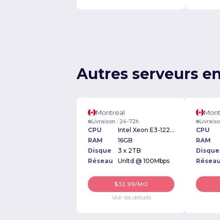
Autres serveurs e
Montreal
Mont
Livraison : 24-72h
Livrais
CPU
Intel Xeon E3-1225v3 3.20GHz
CPU
RAM
16GB
RAM
Disque
3 x 2TB
Disque
Réseau
Unltd @ 100Mbps
Résea
$32.99/MO
Voir les détails