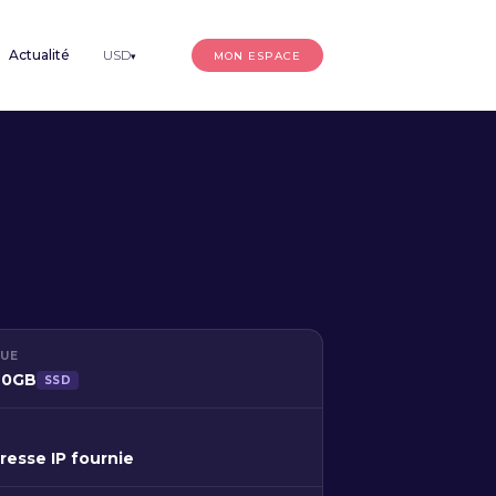
Actualité
USD
MON ESPACE
▾
QUE
120GB
SSD
resse IP fournie