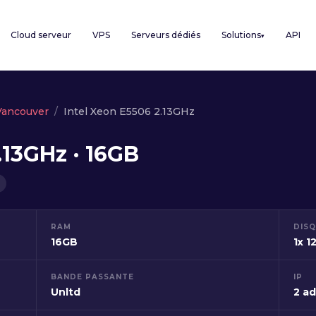
Cloud serveur
VPS
Serveurs dédiés
Solutions
API
▾
Vancouver
Intel Xeon E5506 2.13GHz
.13GHz · 16GB
RAM
DIS
16GB
1x 
BANDE PASSANTE
IP
Unltd
2 ad