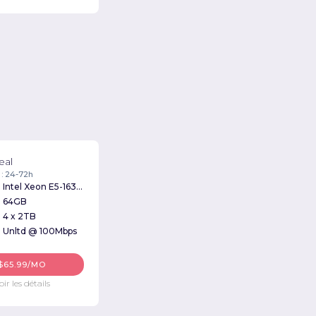
eal
 : 24-72h
Intel Xeon E5-1630v3 3.70GHz
64GB
4 x 2TB
Unltd @ 100Mbps
$65.99/MO
oir les détails