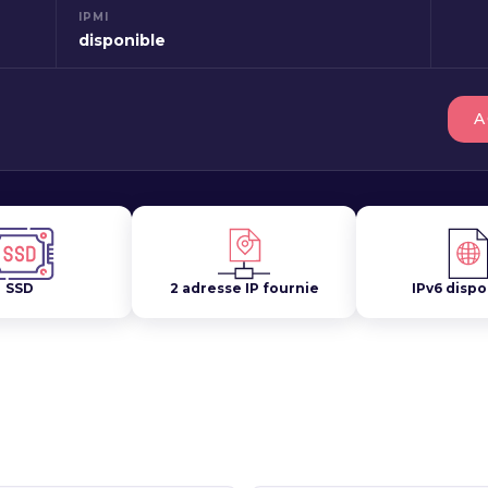
IPMI
disponible
A
SSD
2 adresse IP fournie
IPv6 dispo