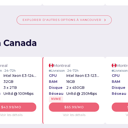
EXPLORER D'AUTRES OPTIONS À VANCOUVER
n Canada
real
Montreal
Montr
on : 24-72h
Livraison : 24-72h
Livraison
Intel Xeon E3-1245v5 3.5GHz
CPU
Intel Xeon E3-1230v6 3.50GHz
CPU
32GB
RAM
16GB
RAM
3 x 2TB
Disque
2 x 450GB
Disque
u
Unltd @ 100Mbps
Réseau
Unltd @ 250Mbps
Réseau
NVME
$43.99/MO
$65.99/MO
Voir les détails
Voir les détails
V