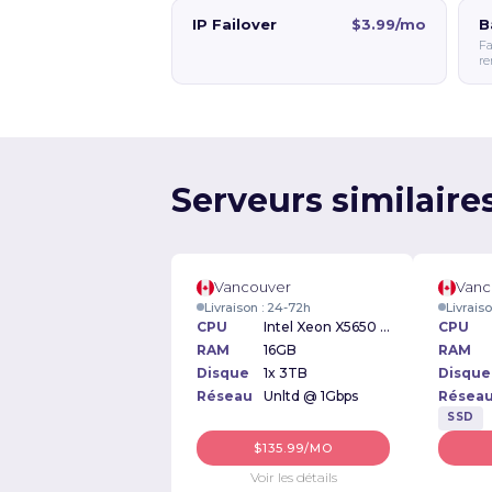
IP Failover
$3.99/mo
B
Fa
re
Serveurs similaire
Vancouver
Vanc
Livraison : 24-72h
Livrais
CPU
Intel Xeon X5650 2.67GHz
CPU
RAM
16GB
RAM
Disque
1x 3TB
Disque
Réseau
Unltd @ 1Gbps
Résea
SSD
$135.99/MO
Voir les détails