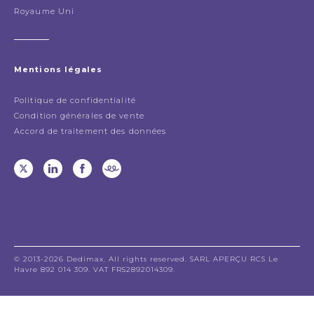
Royaume Uni
Mentions légales
Politique de confidentialité
Condition générales de vente
Accord de traitement des données
© 2013-2026 Dedimax. All rights reserved. SARL APERÇU RCS Le
Havre 892 014 309. VAT FR52892014309.