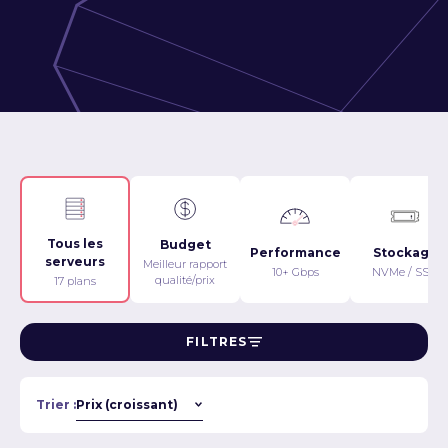
Tous les
Budget
Performance
Stockage
serveurs
Meilleur rapport
10+ Gbps
NVMe / SSD
qualité/prix
17 plans
FILTRES
Trier :