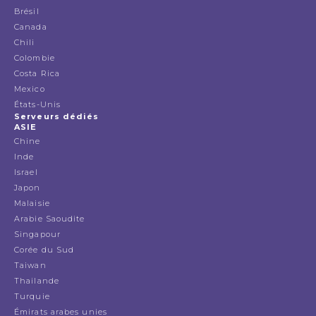
Brésil
Canada
Chili
Colombie
Costa Rica
Mexico
États-Unis
Serveurs dédiés
ASIE
Chine
Inde
Israel
Japon
Malaisie
Arabie Saoudite
Singapour
Corée du Sud
Taiwan
Thailande
Turquie
Émirats arabes unies