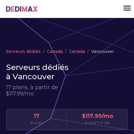
Cloud serveur
Serveurs dédiés
Canada
Canada
Vancouver
VPS
Serveurs dédiés
Serveurs dédiés
à Vancouver
Solutions
▾
17 plans, à partir de
API
$117.99/mo
Actualité
USD
▾
17
$117.99/mo
MON ESPACE
PLANS
À PARTIR DE