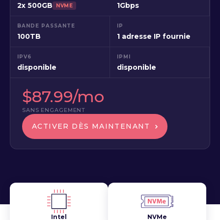
2x 500GB
1Gbps
NVME
BANDE PASSANTE
IP
100TB
1 adresse IP fournie
IPV6
IPMI
disponible
disponible
$87.99/mo
SANS ENGAGEMENT
ACTIVER DÈS MAINTENANT
Intel
NVMe