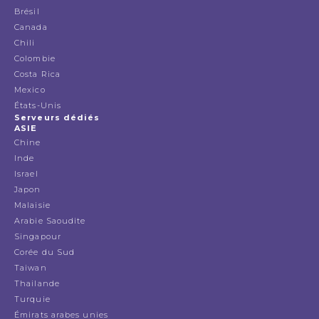
Brésil
Canada
Chili
Colombie
Costa Rica
Mexico
États-Unis
Serveurs dédiés
ASIE
Chine
Inde
Israel
Japon
Malaisie
Arabie Saoudite
Singapour
Corée du Sud
Taiwan
Thailande
Turquie
Émirats arabes unies