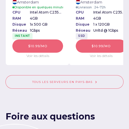
Amsterdam
Amsterdam
Disponible en quelques minutes
Livraison : 24-72h
CPU
Intel Atom C2350 1.70GHz
CPU
Intel Atom C2350 1.70GHz
RAM
4GB
RAM
4GB
Disque
1x 500 GB
Disque
1 x 120GB
Réseau
1Gbps
Réseau
Unltd @ 1Gbps
INSTANT
SSD
$10.99/MO
$10.99/MO
Voir les détails
Voir les détails
TOUS LES SERVEURS EN PAYS-BAS
Foire aux questions