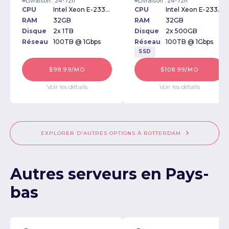
Livraison : 24-72h
Livraison : 24-72h
CPU
Intel Xeon E-2336 2.90GHz
CPU
Intel Xeon E-2336 2.90GHz
RAM
32GB
RAM
32GB
Disque
2x 1TB
Disque
2x 500GB
Réseau
100TB @ 1Gbps
Réseau
100TB @ 1Gbps
SSD
$98.99/MO
$108.99/MO
Voir les détails
Voir les détails
EXPLORER D'AUTRES OPTIONS À ROTTERDAM
Autres serveurs en Pays-
bas