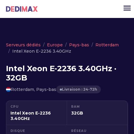
Cloud serveur
Serveurs dédiés
Europe
Pays-bas
Rotterdam
Intel Xeon E-2236 3.40GHz
VPS
Serveurs dédiés
Intel Xeon E-2236 3.40GHz ·
32GB
Solutions
▾
API
Rotterdam, Pays-bas
Livraison : 24-72h
Actualité
CPU
RAM
USD
▾
Intel Xeon E-2236
32GB
MON ESPACE
3.40GHz
DISQUE
RÉSEAU