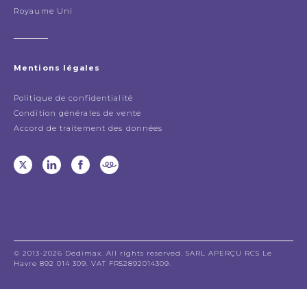
Royaume Uni
Mentions légales
Politique de confidentialité
Condition générales de vente
Accord de traitement des données
© 2013-2026 Dedimax. All rights reserved. SARL APERÇU RCS Le
Havre 892 014 309. VAT FR52892014309.