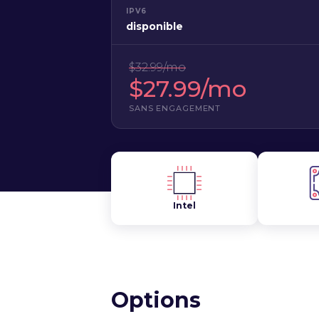
IPV6
disponible
$32.99/mo
$27.99/mo
SANS ENGAGEMENT
Intel
Options