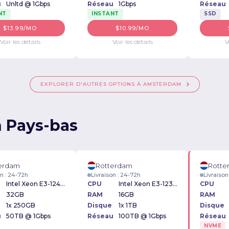
u
Unltd @ 1Gbps
Réseau
1Gbps
Réseau
NT
INSTANT
SSD
$13.99/MO
$10.99/MO
Voir les détails
Voir les détails
V
EXPLORER D'AUTRES OPTIONS À AMSTERDAM
n Pays-bas
erdam
Rotterdam
Rotte
on : 24-72h
Livraison : 24-72h
Livraison
Intel Xeon E3-1240v5 3.50GHz
CPU
Intel Xeon E3-1230v6 3.50GHz
CPU
32GB
RAM
16GB
RAM
1x 250GB
Disque
1x 1TB
Disque
u
50TB @ 1Gbps
Réseau
100TB @ 1Gbps
Réseau
NVME