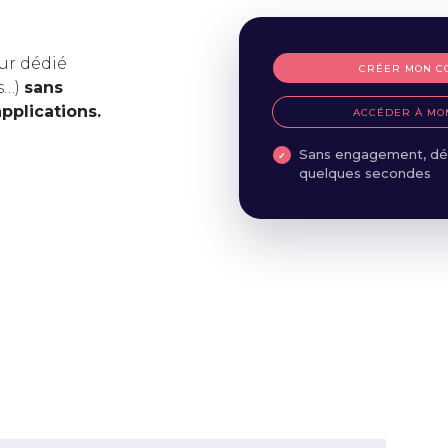
ur dédié
CRÉER MON C
s…)
sans
applications.
ACCÉDER À MO
Sans engagement, dé
quelques secondes