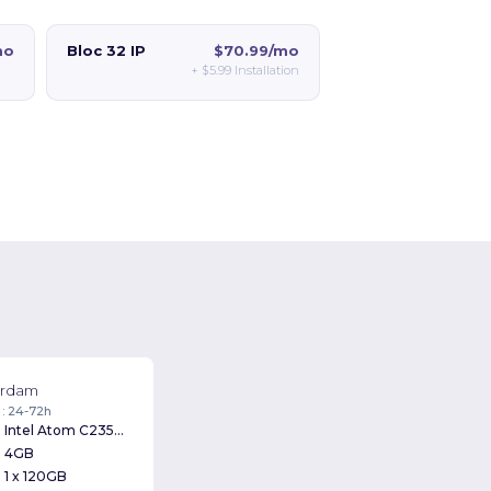
mo
Bloc 32 IP
$70.99/mo
+
$5.99
Installation
erdam
 : 24-72h
Intel Atom C2350 1.70GHz
4GB
1 x 120GB