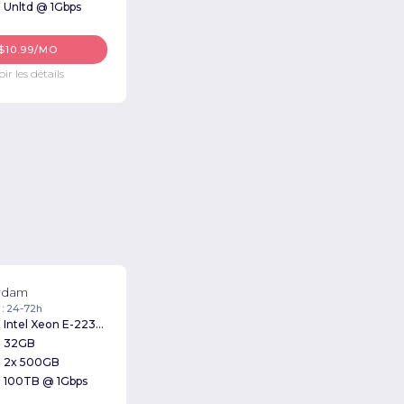
Unltd @ 1Gbps
$10.99/MO
oir les détails
rdam
 : 24-72h
Intel Xeon E-2236 3.40GHz
32GB
2x 500GB
100TB @ 1Gbps