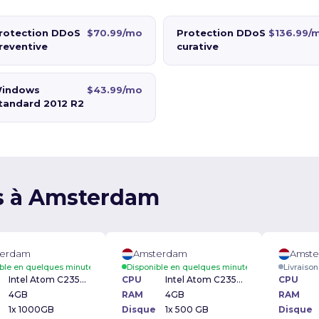
rotection DDoS
$70.99/mo
Protection DDoS
$136.99/
reventive
curative
indows
$43.99/mo
tandard 2012 R2
es à Amsterdam
terdam
Amsterdam
Amst
ble en quelques minutes
Disponible en quelques minutes
Livraison
Intel Atom C2350 1.70GHz
CPU
Intel Atom C2350 1.70GHz
CPU
4GB
RAM
4GB
RAM
1x 1000GB
Disque
1x 500 GB
Disque