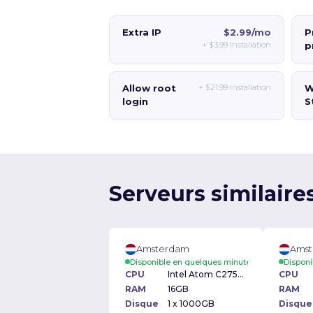
Extra IP
$2.99/mo
P
+
$3.99
Installation
p
Allow root
+
$21.99
Installation
W
login
S
Serveurs similair
Amsterdam
Ams
Disponible en quelques minutes
Disponi
CPU
Intel Atom C2750 2.40GHz
CPU
RAM
16GB
RAM
Disque
1 x 1000GB
Disque