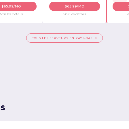
$65.99/MO
$65.99/MO
Voir les détails
Voir les détails
V
TOUS LES SERVEURS EN PAYS-BAS
ns