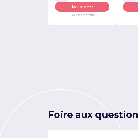
$54.99/MO
Voir les détails
Foire aux questio