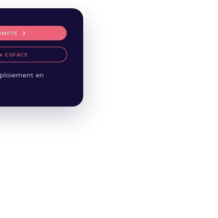
OMPTE
N ESPACE
ploiement en