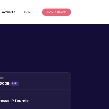
Actualité
USD
MON ESPACE
▾
QUE
250GB
SSD
resse IP fournie