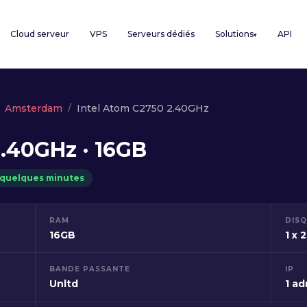
Cloud serveur
VPS
Serveurs dédiés
Solutions
API
▾
Amsterdam
Intel Atom C2750 2.40GHz
2.40GHz · 16GB
 quelques minutes
RAM
DIS
16GB
1 x 
BANDE PASSANTE
IP
Unltd
1 ad