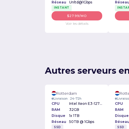
Réseau
Unltd@1Gbps
Résea
INSTANT
INSTA
$27.99/MO
Voir les détails
Autres serveurs e
Rotterdam
Rott
Livraison : 24-72h
Livrais
CPU
Intel Xeon E3-1270v2 3.50GHz
CPU
RAM
32GB
RAM
Disque
1x 1TB
Disque
Réseau
50TB @ 1Gbps
Résea
SSD
SSD