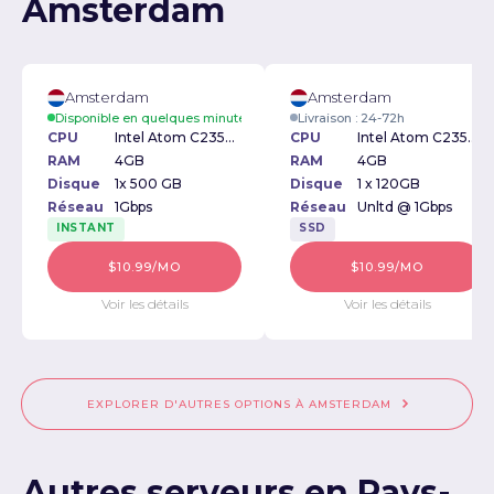
Amsterdam
Amsterdam
Amsterdam
Disponible en quelques minutes
Livraison : 24-72h
CPU
Intel Atom C2350 1.70GHz
CPU
Intel Atom C2350 1.70GHz
RAM
4GB
RAM
4GB
Disque
1x 500 GB
Disque
1 x 120GB
Réseau
1Gbps
Réseau
Unltd @ 1Gbps
INSTANT
SSD
$10.99/MO
$10.99/MO
Voir les détails
Voir les détails
EXPLORER D'AUTRES OPTIONS À AMSTERDAM
Autres serveurs en Pays-