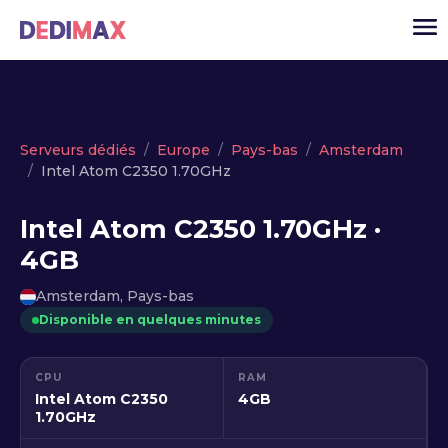
Cloud serveur
Serveurs dédiés
Europe
Pays-bas
Amsterdam
Intel Atom C2350 1.70GHz
VPS
Serveurs dédiés
Intel Atom C2350 1.70GHz ·
4GB
Solutions
▾
Amsterdam, Pays-bas
API
Disponible en quelques minutes
Actualité
USD
▾
CPU
RAM
MON ESPACE
Intel Atom C2350
4GB
1.70GHz