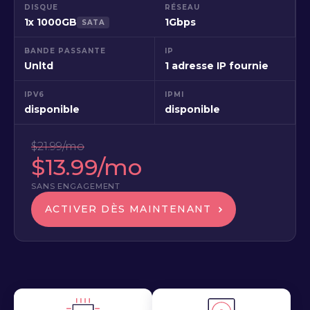
DISQUE
RÉSEAU
1x 1000GB
1Gbps
SATA
BANDE PASSANTE
IP
Unltd
1 adresse IP fournie
IPV6
IPMI
disponible
disponible
$21.99/mo
$13.99/mo
SANS ENGAGEMENT
ACTIVER DÈS MAINTENANT