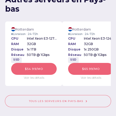
bas
Rotterdam
Rotterdam
Livraison : 24-72h
Livraison : 24-72h
CPU
Intel Xeon E3-1270v2 3.50GHz
CPU
Intel Xeon E3-1240v5 3.50GHz
RAM
32GB
RAM
32GB
Disque
1x 1TB
Disque
1x 250GB
Réseau
50TB @ 1Gbps
Réseau
50TB @ 1Gbps
SSD
SSD
$54.99/MO
$65.99/MO
Voir les détails
Voir les détails
TOUS LES SERVEURS EN PAYS-BAS