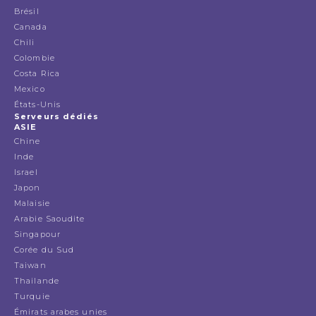
Brésil
Canada
Chili
Colombie
Costa Rica
Mexico
États-Unis
Serveurs dédiés
ASIE
Chine
Inde
Israel
Japon
Malaisie
Arabie Saoudite
Singapour
Corée du Sud
Taiwan
Thailande
Turquie
Émirats arabes unies