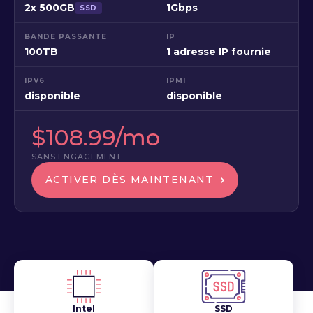
2x 500GB
1Gbps
SSD
BANDE PASSANTE
IP
100TB
1 adresse IP fournie
IPV6
IPMI
disponible
disponible
$108.99/mo
SANS ENGAGEMENT
ACTIVER DÈS MAINTENANT
Intel
SSD