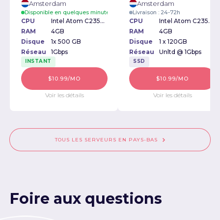
Amsterdam
Amsterdam
Disponible en quelques minutes
Livraison : 24-72h
CPU
Intel Atom C2350 1.70GHz
CPU
Intel Atom C2350 1.70GHz
RAM
4GB
RAM
4GB
Disque
1x 500 GB
Disque
1 x 120GB
Réseau
1Gbps
Réseau
Unltd @ 1Gbps
INSTANT
SSD
$10.99/MO
$10.99/MO
Voir les détails
Voir les détails
TOUS LES SERVEURS EN PAYS-BAS
Foire aux questions