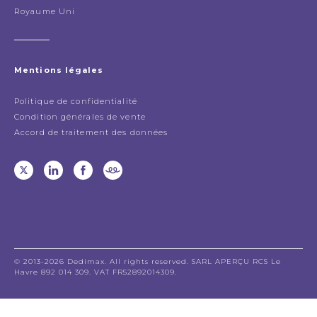
Royaume Uni
Mentions légales
Politique de confidentialité
Condition générales de vente
Accord de traitement des données
© 2013-2026 Dedimax. All rights reserved. SARL APERÇU RCS Le
Havre 892 014 309. VAT FR52892014309.