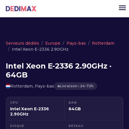
Cloud serveur
Serveurs dédiés
Europe
Pays-bas
Rotterdam
Intel Xeon E-2336 2.90GHz
VPS
Serveurs dédiés
Intel Xeon E-2336 2.90GHz ·
64GB
Solutions
▾
API
Rotterdam, Pays-bas
Livraison : 24-72h
Actualité
CPU
RAM
USD
▾
Intel Xeon E-2336
64GB
MON ESPACE
2.90GHz
DISQUE
RÉSEAU