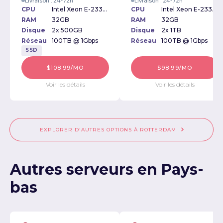
Livraison : 24-72h
Livraison : 24-72h
CPU
Intel Xeon E-2336 2.90GHz
CPU
Intel Xeon E-2336 2.90GHz
RAM
32GB
RAM
32GB
Disque
2x 500GB
Disque
2x 1TB
Réseau
100TB @ 1Gbps
Réseau
100TB @ 1Gbps
SSD
$108.99/MO
$98.99/MO
Voir les détails
Voir les détails
EXPLORER D'AUTRES OPTIONS À ROTTERDAM
Autres serveurs en Pays-
bas