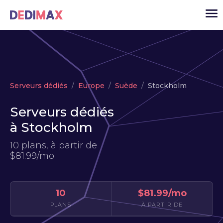
Cloud serveur
Serveurs dédiés
Europe
Suède
Stockholm
VPS
Serveurs dédiés
Serveurs dédiés
à Stockholm
Solutions
▾
10 plans, à partir de
API
$81.99/mo
Actualité
USD
▾
10
$81.99/mo
MON ESPACE
PLANS
À PARTIR DE