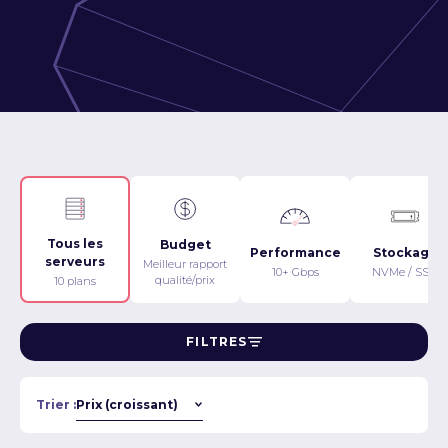
Tous les
Budget
Performance
Stockage
serveurs
Meilleur rapport
10+ Gbps
NVMe / SSD
qualité/prix
10 plans
FILTRES
Trier :