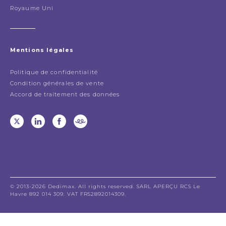
Royaume Uni
Mentions légales
Politique de confidentialité
Condition générales de vente
Accord de traitement des données
© 2013-2026 Dedimax. All rights reserved. SARL APERÇU RCS Le
Havre 892 014 309. VAT FR52892014309.