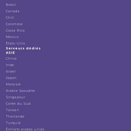
Brésil
Canada
Chili
Colombie
Costa Rica
Mexico
États-Unis
Serveurs dédiés
ASIE
Chine
Inde
Israel
Japon
Malaisie
Arabie Saoudite
Singapour
Corée du Sud
Taiwan
Thailande
Turquie
Émirats arabes unies