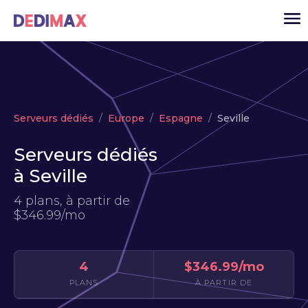
Cloud serveur
Serveurs dédiés
Europe
Espagne
Seville
VPS
Serveurs dédiés
Serveurs dédiés
à Seville
Solutions
▾
4 plans, à partir de
API
$346.99/mo
Actualité
USD
▾
4
$346.99/mo
MON ESPACE
PLANS
À PARTIR DE