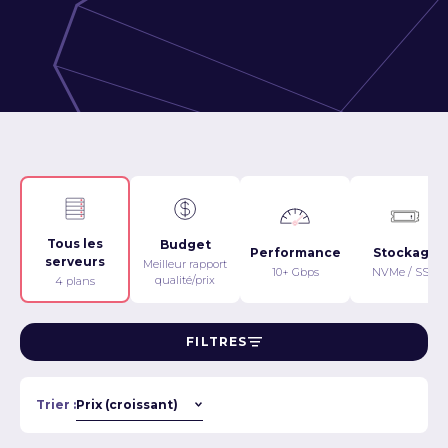
Tous les
Budget
Performance
Stockage
serveurs
Meilleur rapport
10+ Gbps
NVMe / SSD
qualité/prix
4 plans
FILTRES
Trier :