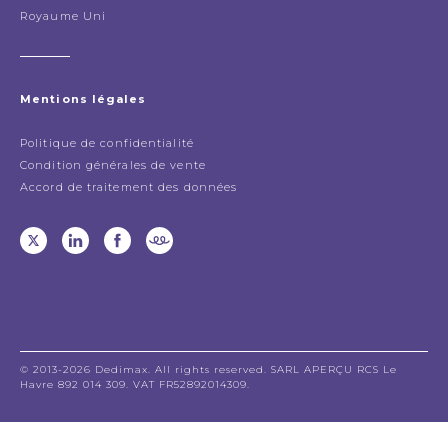
Royaume Uni
Mentions légales
Politique de confidentialité
Condition générales de vente
Accord de traitement des données
© 2013-2026 Dedimax. All rights reserved. SARL APERÇU RCS Le
Havre 892 014 309. VAT FR52892014309.