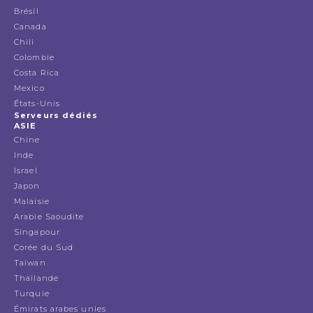
Brésil
Canada
Chili
Colombie
Costa Rica
Mexico
États-Unis
Serveurs dédiés
ASIE
Chine
Inde
Israel
Japon
Malaisie
Arabie Saoudite
Singapour
Corée du Sud
Taiwan
Thailande
Turquie
Émirats arabes unies