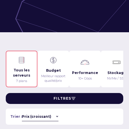
Tous les
Budget
Performance
Stockage
serveurs
Meilleur rapport
10+ Gbps
NVMe / SSD
qualité/prix
7 plans
FILTRES
Trier :