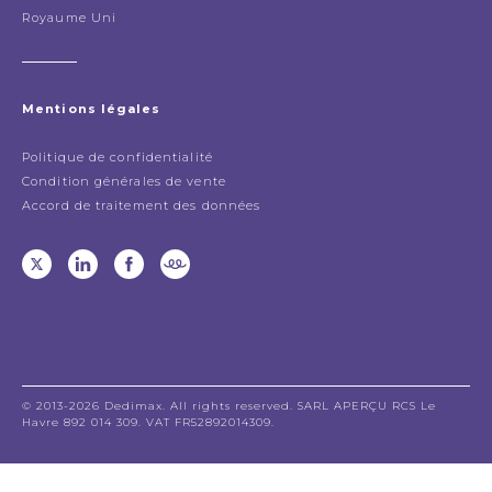
Royaume Uni
Mentions légales
Politique de confidentialité
Condition générales de vente
Accord de traitement des données
© 2013-2026 Dedimax. All rights reserved. SARL APERÇU RCS Le
Havre 892 014 309. VAT FR52892014309.