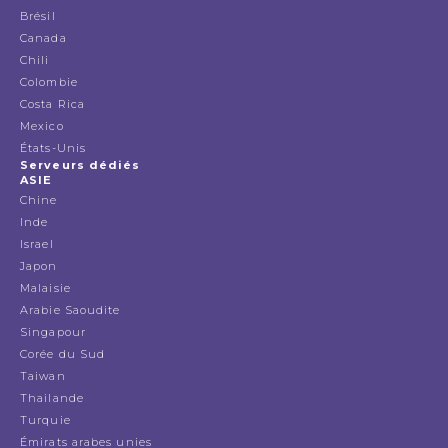
Brésil
Canada
Chili
Colombie
Costa Rica
Mexico
États-Unis
Serveurs dédiés
ASIE
Chine
Inde
Israel
Japon
Malaisie
Arabie Saoudite
Singapour
Corée du Sud
Taiwan
Thailande
Turquie
Émirats arabes unies