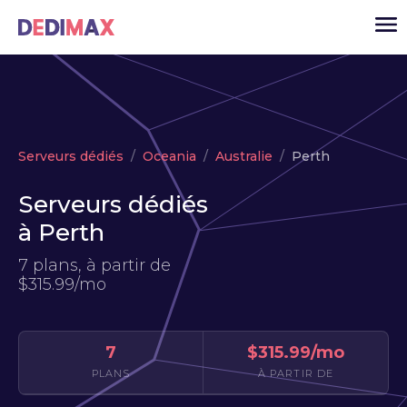
Cloud serveur
Serveurs dédiés
Oceania
Australie
Perth
VPS
Serveurs dédiés
Serveurs dédiés
à Perth
Solutions
▾
7 plans, à partir de
API
$315.99/mo
Actualité
USD
▾
7
$315.99/mo
MON ESPACE
PLANS
À PARTIR DE