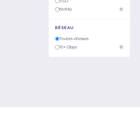
SSD
NVMe
0
RÉSEAU
Toutes vitesses
10+ Gbps
0