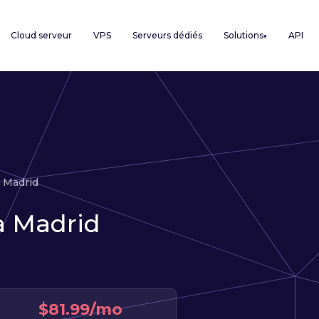
Cloud serveur
VPS
Serveurs dédiés
Solutions
API
▾
Madrid
à Madrid
$81.99/mo