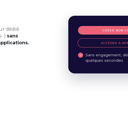
ur dédié
CRÉER MON C
s…)
sans
applications.
ACCÉDER À MO
Sans engagement, dé
quelques secondes