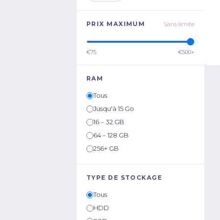
PRIX MAXIMUM
Sans limite
€75
€500+
RAM
Tous
Jusqu'à 15 Go
16 – 32 GB
64 – 128 GB
256+ GB
TYPE DE STOCKAGE
Tous
HDD