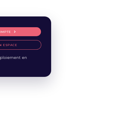
OMPTE
N ESPACE
ploiement en