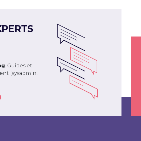
XPERTS
og
. Guides et
ment (sysadmin,