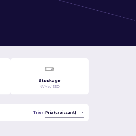
Stockage
NVMe / SSD
Trier :