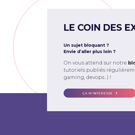
LE COIN DES E
Un sujet bloquant ?
Envie d’aller plus loin ?
On vous attend sur notre
bl
tutoriels publiés régulière
gaming, devops...) !
ÇA M'INTERESSE