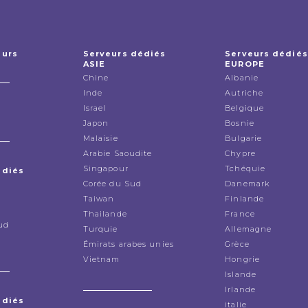
eurs
Serveurs dédiés
Serveurs dédiés
ASIE
EUROPE
Chine
Albanie
Inde
Autriche
Israel
Belgique
Japon
Bosnie
Malaisie
Bulgarie
Arabie Saoudite
Chypre
Singapour
Tchéquie
édiés
Corée du Sud
Danemark
Taiwan
Finlande
Thailande
France
ud
Turquie
Allemagne
Émirats arabes unies
Grèce
Vietnam
Hongrie
Islande
Irlande
édiés
italie