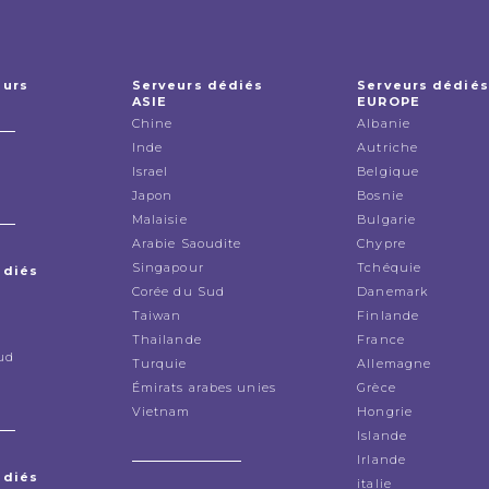
eurs
Serveurs dédiés
Serveurs dédiés
ASIE
EUROPE
Chine
Albanie
Inde
Autriche
Israel
Belgique
Japon
Bosnie
Malaisie
Bulgarie
Arabie Saoudite
Chypre
Singapour
Tchéquie
édiés
Corée du Sud
Danemark
Taiwan
Finlande
Thailande
France
ud
Turquie
Allemagne
Émirats arabes unies
Grèce
Vietnam
Hongrie
Islande
Irlande
édiés
italie