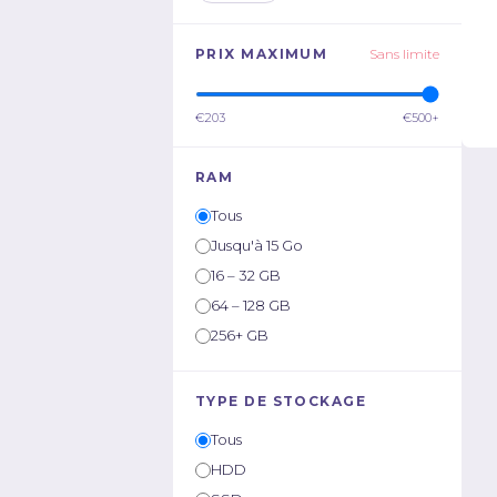
PRIX MAXIMUM
Sans limite
€203
€500+
RAM
Tous
Jusqu'à 15 Go
16 – 32 GB
64 – 128 GB
256+ GB
TYPE DE STOCKAGE
Tous
HDD