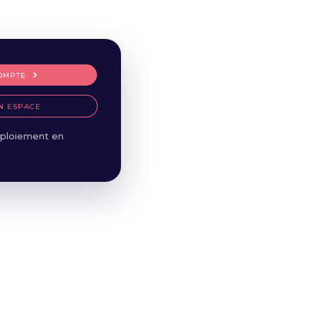
OMPTE
N ESPACE
ploiement en