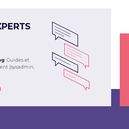
XPERTS
og
. Guides et
ment (sysadmin,