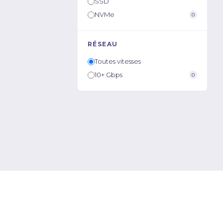
SSD
NVMe
0
RÉSEAU
Toutes vitesses
10+ Gbps
0