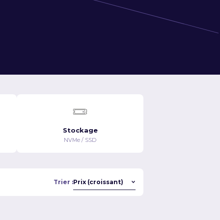
Stockage
NVMe / SSD
Trier :