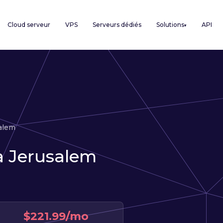
Cloud serveur
VPS
Serveurs dédiés
Solutions
API
▾
alem
à Jerusalem
$221.99/mo