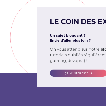
LE COIN DES E
Un sujet bloquant ?
Envie d’aller plus loin ?
On vous attend sur notre
bl
tutoriels publiés régulière
gaming, devops...) !
ÇA M'INTERESSE