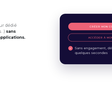
ur dédié
CRÉER MON C
s…)
sans
applications.
ACCÉDER À MO
Sans engagement, dé
quelques secondes