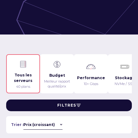
Tous les
Budget
Performance
Stockage
serveurs
Meilleur rapport
10+ Gbps
NVMe / SSD
qualité/prix
40 plans
FILTRES
Trier :