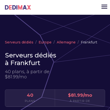
Cloud serveur
Serveurs dédiés
Europe
Allemagne
Frankfurt
VPS
Serveurs dédiés
Serveurs dédiés
à Frankfurt
Solutions
▾
40 plans, à partir de
API
$81.99/mo
Actualité
USD
▾
40
$81.99/mo
MON ESPACE
PLANS
À PARTIR DE