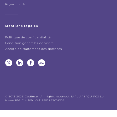
Royaume Uni
Mentions légales
Politique de confidentialité
Condition générales de vente
Accord de traitement des données
© 2013-2026 Dedimax. All rights reserved. SARL APERÇU RCS Le
Havre 892 014 309. VAT FR52892014309.