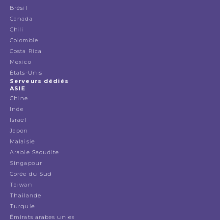
Brésil
Canada
Chili
Colombie
Costa Rica
Mexico
États-Unis
Serveurs dédiés
ASIE
Chine
Inde
Israel
Japon
Malaisie
Arabie Saoudite
Singapour
Corée du Sud
Taiwan
Thailande
Turquie
Émirats arabes unies