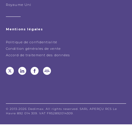
Royaume Uni
Mentions légales
Politique de confidentialité
Condition générales de vente
Accord de traitement des données
© 2013-2026 Dedimax. All rights reserved. SARL APERÇU RCS Le
Havre 892 014 309. VAT FR52892014309.