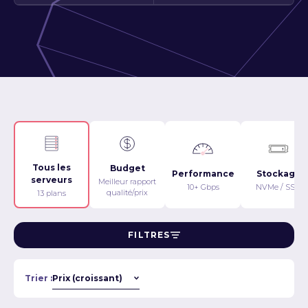
Tous les
Budget
Performance
Stockage
serveurs
Meilleur rapport
10+ Gbps
NVMe / SSD
qualité/prix
13 plans
FILTRES
Trier :