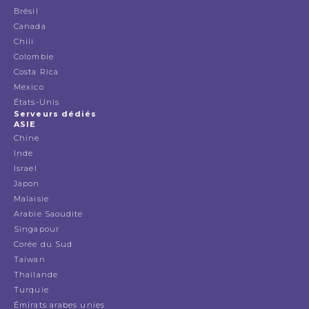
Brésil
Canada
Chili
Colombie
Costa Rica
Mexico
États-Unis
Serveurs dédiés
ASIE
Chine
Inde
Israel
Japon
Malaisie
Arabie Saoudite
Singapour
Corée du Sud
Taiwan
Thailande
Turquie
Émirats arabes unies