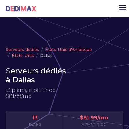
Cloud serveur
Serveurs dédiés
États-Unis d'Amérique
VPS
États-Unis
Dallas
Serveurs dédiés
Serveurs dédiés
Solutions
▾
à Dallas
API
13 plans, à partir de
$81.99/mo
Actualité
USD
▾
MON ESPACE
13
$81.99/mo
PLANS
À PARTIR DE