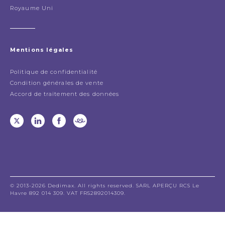
Royaume Uni
Mentions légales
Politique de confidentialité
Condition générales de vente
Accord de traitement des données
© 2013-2026 Dedimax. All rights reserved. SARL APERÇU RCS Le
Havre 892 014 309. VAT FR52892014309.