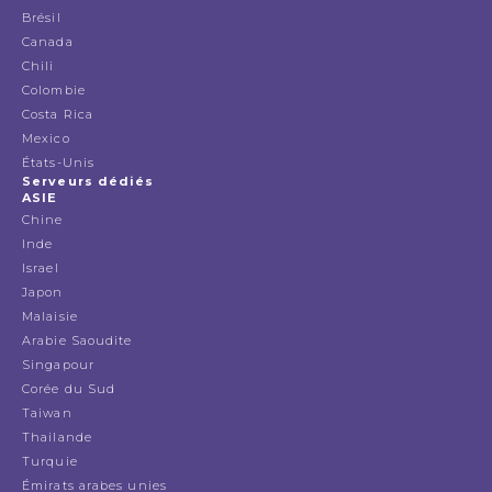
Brésil
Canada
Chili
Colombie
Costa Rica
Mexico
États-Unis
Serveurs dédiés
ASIE
Chine
Inde
Israel
Japon
Malaisie
Arabie Saoudite
Singapour
Corée du Sud
Taiwan
Thailande
Turquie
Émirats arabes unies