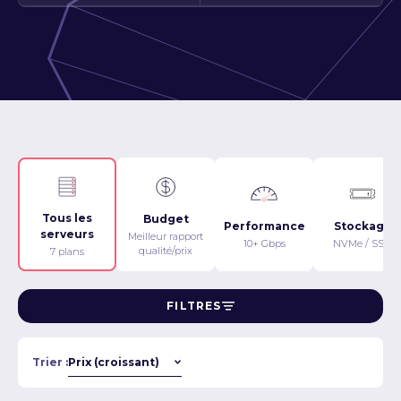
Tous les
Budget
Performance
Stockage
serveurs
Meilleur rapport
10+ Gbps
NVMe / SSD
qualité/prix
7 plans
FILTRES
Trier :