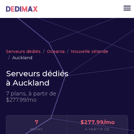
Cloud serveur
Serveurs dédiés
Oceania
Nouvelle zélande
VPS
Auckland
Serveurs dédiés
Serveurs dédiés
Solutions
▾
à Auckland
API
7 plans, à partir de
$277.99/mo
Actualité
USD
▾
MON ESPACE
7
$277.99/mo
PLANS
À PARTIR DE