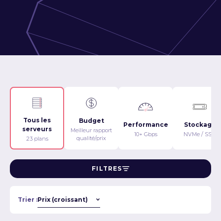
Tous les
Budget
Performance
Stockage
serveurs
Meilleur rapport
10+ Gbps
NVMe / SSD
qualité/prix
23 plans
FILTRES
Trier :