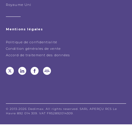
Royaume Uni
Mentions légales
Politique de confidentialité
Condition générales de vente
Accord de traitement des données
© 2013-2026 Dedimax. All rights reserved. SARL APERÇU RCS Le
Havre 892 014 309. VAT FR52892014309.