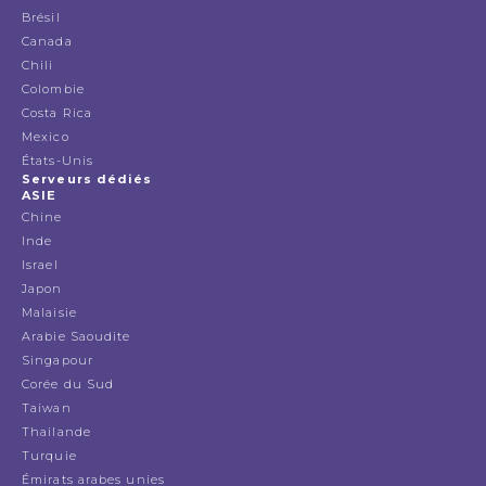
Brésil
Canada
Chili
Colombie
Costa Rica
Mexico
États-Unis
Serveurs dédiés
ASIE
Chine
Inde
Israel
Japon
Malaisie
Arabie Saoudite
Singapour
Corée du Sud
Taiwan
Thailande
Turquie
Émirats arabes unies