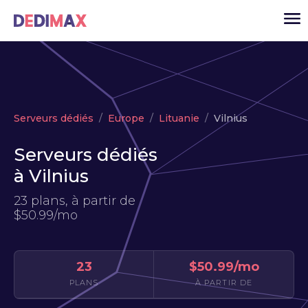
Cloud serveur
Serveurs dédiés
Europe
Lituanie
Vilnius
VPS
Serveurs dédiés
Serveurs dédiés
à Vilnius
Solutions
▾
23 plans, à partir de
API
$50.99/mo
Actualité
USD
▾
23
$50.99/mo
MON ESPACE
PLANS
À PARTIR DE