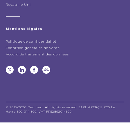
Royaume Uni
Mentions légales
Politique de confidentialité
Condition générales de vente
Accord de traitement des données
© 2013-2026 Dedimax. All rights reserved. SARL APERÇU RCS Le
Havre 892 014 309. VAT FR52892014309.