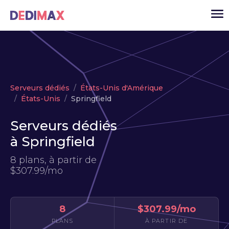
Cloud serveur
Serveurs dédiés
États-Unis d'Amérique
VPS
États-Unis
Springfield
Serveurs dédiés
Serveurs dédiés
Solutions
▾
à Springfield
API
8 plans, à partir de
$307.99/mo
Actualité
USD
▾
MON ESPACE
8
$307.99/mo
PLANS
À PARTIR DE