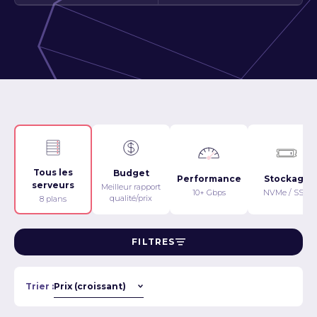
Tous les
Budget
Performance
Stockage
serveurs
Meilleur rapport
10+ Gbps
NVMe / SSD
qualité/prix
8 plans
FILTRES
Trier :