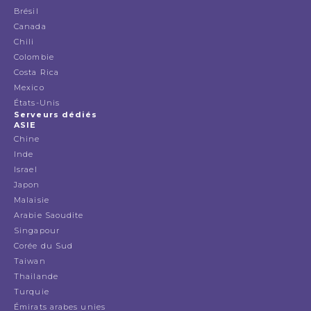
Brésil
Canada
Chili
Colombie
Costa Rica
Mexico
États-Unis
Serveurs dédiés
ASIE
Chine
Inde
Israel
Japon
Malaisie
Arabie Saoudite
Singapour
Corée du Sud
Taiwan
Thailande
Turquie
Émirats arabes unies