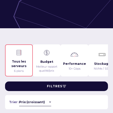
Tous les
Budget
Performance
Stockage
serveurs
Meilleur rapport
10+ Gbps
NVMe / SSD
qualité/prix
6 plans
FILTRES
Trier :