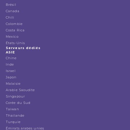
Brésil
Canada
Chili
Colombie
Costa Rica
Mexico
États-Unis
Serveurs dédiés
ASIE
Chine
Inde
Israel
Japon
Malaisie
Arabie Saoudite
Singapour
Corée du Sud
Taiwan
Thailande
Turquie
Émirats arabes unies