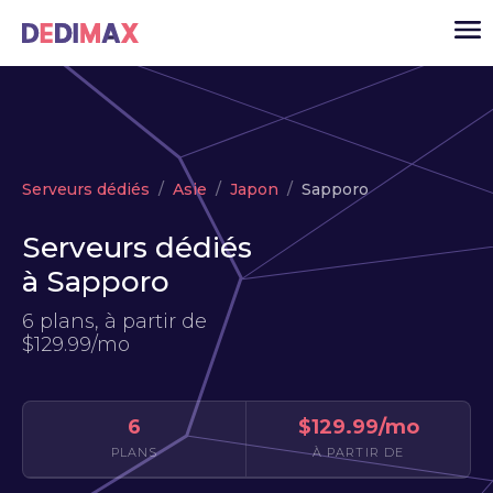
Cloud serveur
Serveurs dédiés
Asie
Japon
Sapporo
VPS
Serveurs dédiés
Serveurs dédiés
à Sapporo
Solutions
▾
6 plans, à partir de
API
$129.99/mo
Actualité
USD
▾
6
$129.99/mo
MON ESPACE
PLANS
À PARTIR DE