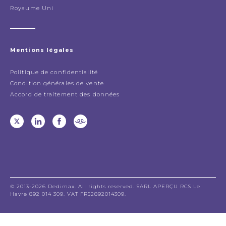
Royaume Uni
Mentions légales
Politique de confidentialité
Condition générales de vente
Accord de traitement des données
© 2013-2026 Dedimax. All rights reserved. SARL APERÇU RCS Le
Havre 892 014 309. VAT FR52892014309.