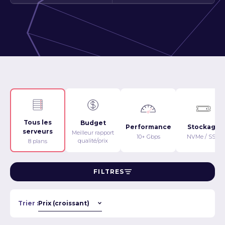
Tous les
Budget
Performance
Stockage
serveurs
Meilleur rapport
10+ Gbps
NVMe / SSD
qualité/prix
8 plans
FILTRES
Trier :