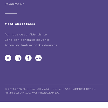
Royaume Uni
Mentions légales
Politique de confidentialité
Condition générales de vente
Accord de traitement des données
© 2013-2026 Dedimax. All rights reserved. SARL APERÇU RCS Le
Havre 892 014 309. VAT FR52892014309.