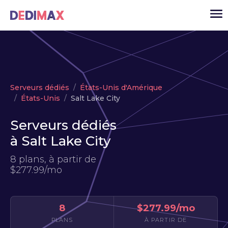
Cloud serveur
Serveurs dédiés
États-Unis d'Amérique
VPS
États-Unis
Salt Lake City
Serveurs dédiés
Serveurs dédiés
Solutions
▾
à Salt Lake City
API
8 plans, à partir de
$277.99/mo
Actualité
USD
▾
MON ESPACE
8
$277.99/mo
PLANS
À PARTIR DE