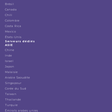
Brésil
Canada
Chili
Colombie
Costa Rica
Mexico
États-Unis
Serveurs dédiés
ASIE
Chine
Inde
Israel
Japon
Malaisie
Arabie Saoudite
Singapour
Corée du Sud
Taiwan
Thailande
Turquie
Émirats arabes unies