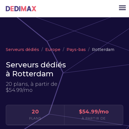
Cloud serveur
Serveurs dédiés
Europe
Pays-bas
Rotterdam
VPS
Serveurs dédiés
Serveurs dédiés
à Rotterdam
Solutions
▾
20 plans, à partir de
API
$54.99/mo
Actualité
USD
▾
20
$54.99/mo
MON ESPACE
PLANS
À PARTIR DE