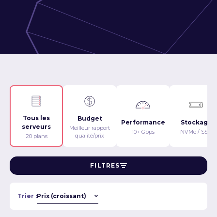
Tous les
Budget
Performance
Stockage
serveurs
Meilleur rapport
10+ Gbps
NVMe / SSD
qualité/prix
20 plans
FILTRES
Trier :