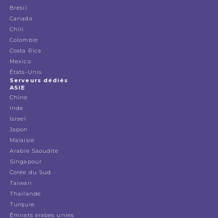
Brésil
Canada
Chili
Colombie
Costa Rica
Mexico
États-Unis
Serveurs dédiés
ASIE
Chine
Inde
Israel
Japon
Malaisie
Arabie Saoudite
Singapour
Corée du Sud
Taiwan
Thailande
Turquie
Émirats arabes unies