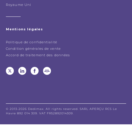
Royaume Uni
Mentions légales
Politique de confidentialité
Condition générales de vente
Accord de traitement des données
© 2013-2026 Dedimax. All rights reserved. SARL APERÇU RCS Le
Havre 892 014 309. VAT FR52892014309.