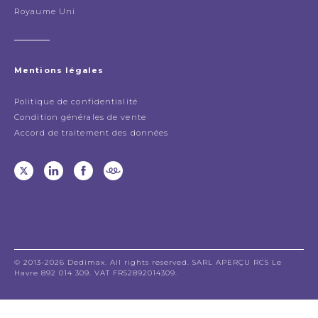
Royaume Uni
Mentions légales
Politique de confidentialité
Condition générales de vente
Accord de traitement des données
© 2013-2026 Dedimax. All rights reserved. SARL APERÇU RCS Le
Havre 892 014 309. VAT FR52892014309.