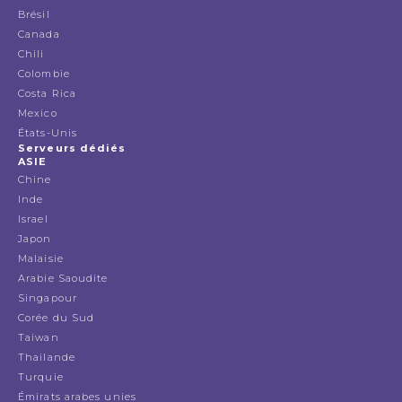
Brésil
Canada
Chili
Colombie
Costa Rica
Mexico
États-Unis
Serveurs dédiés
ASIE
Chine
Inde
Israel
Japon
Malaisie
Arabie Saoudite
Singapour
Corée du Sud
Taiwan
Thailande
Turquie
Émirats arabes unies