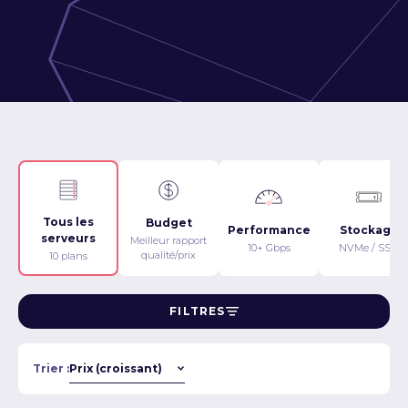
Tous les
Budget
Performance
Stockage
serveurs
Meilleur rapport
10+ Gbps
NVMe / SSD
qualité/prix
10 plans
FILTRES
Trier :