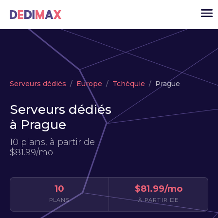
Cloud serveur
Serveurs dédiés
Europe
Tchéquie
Prague
VPS
Serveurs dédiés
Serveurs dédiés
à Prague
Solutions
▾
10 plans, à partir de
API
$81.99/mo
Actualité
USD
▾
10
$81.99/mo
MON ESPACE
PLANS
À PARTIR DE