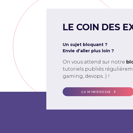
LE COIN DES E
Un sujet bloquant ?
Envie d’aller plus loin ?
On vous attend sur notre
bl
tutoriels publiés régulière
gaming, devops...) !
ÇA M'INTERESSE