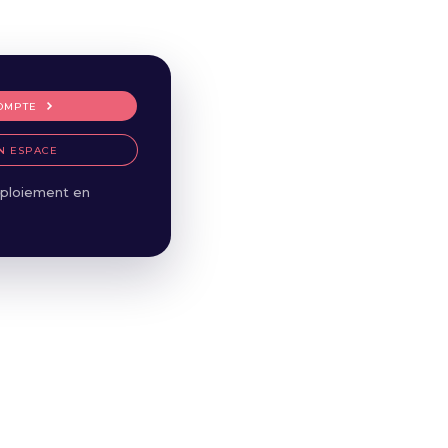
OMPTE
N ESPACE
ploiement en