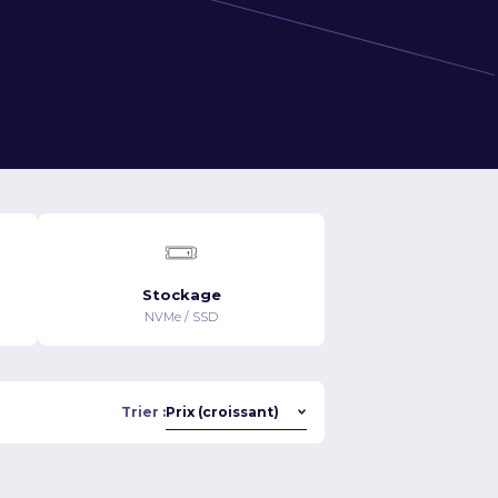
Stockage
NVMe / SSD
Trier :