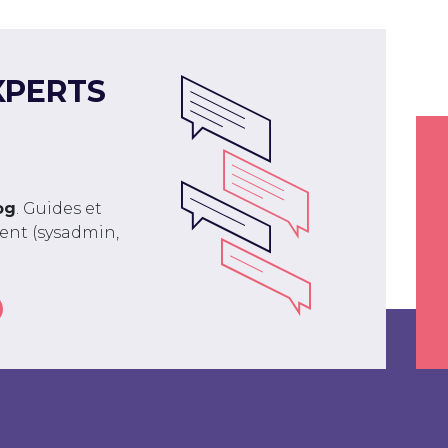
XPERTS
og
. Guides et
ment (sysadmin,