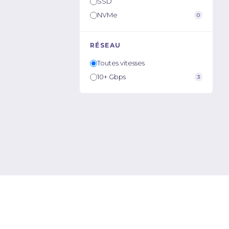
SSD
NVMe
0
RÉSEAU
Toutes vitesses
10+ Gbps
3