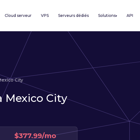
Cloud serveur
VPS
Serveurs dédiés
Solutions
API
▾
exico City
à Mexico City
$377.99/mo