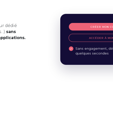
ur dédié
CRÉER MON C
s…)
sans
applications.
ACCÉDER À MO
Sans engagement, dé
quelques secondes