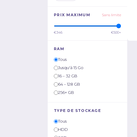
PRIX MAXIMUM
Sans limite
€346
€500+
RAM
Tous
Jusqu'à 15 Go
16 – 32 GB
64 – 128 GB
256+ GB
TYPE DE STOCKAGE
Tous
HDD