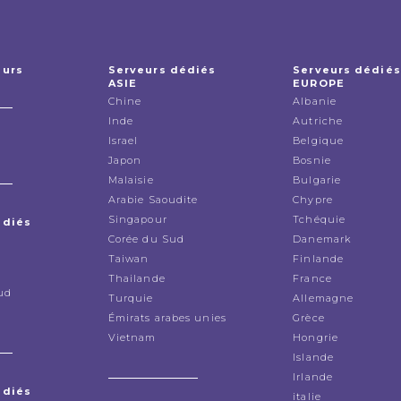
eurs
Serveurs dédiés
Serveurs dédiés
ASIE
EUROPE
Chine
Albanie
Inde
Autriche
Israel
Belgique
Japon
Bosnie
Malaisie
Bulgarie
Arabie Saoudite
Chypre
Singapour
Tchéquie
édiés
Corée du Sud
Danemark
Taiwan
Finlande
Thailande
France
ud
Turquie
Allemagne
Émirats arabes unies
Grèce
Vietnam
Hongrie
Islande
Irlande
édiés
italie