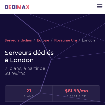
Cloud serveur
Serveurs dédiés
Europe
Royaume Uni
London
VPS
Serveurs dédiés
Serveurs dédiés
à London
Solutions
▾
21 plans, à partir de
API
$81.99/mo
Actualité
USD
▾
21
$81.99/mo
MON ESPACE
PLANS
À PARTIR DE