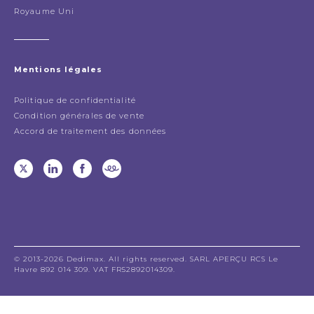
Royaume Uni
Mentions légales
Politique de confidentialité
Condition générales de vente
Accord de traitement des données
© 2013-2026 Dedimax. All rights reserved. SARL APERÇU RCS Le
Havre 892 014 309. VAT FR52892014309.