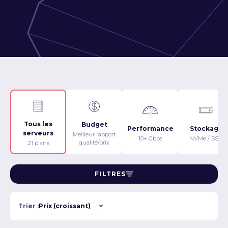
Tous les
Budget
Performance
Stockage
serveurs
Meilleur rapport
10+ Gbps
NVMe / SSD
qualité/prix
21 plans
FILTRES
Trier :