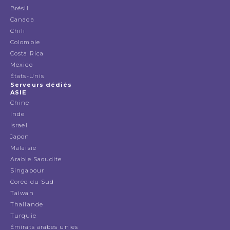
Brésil
Canada
Chili
Colombie
Costa Rica
Mexico
États-Unis
Serveurs dédiés
ASIE
Chine
Inde
Israel
Japon
Malaisie
Arabie Saoudite
Singapour
Corée du Sud
Taiwan
Thailande
Turquie
Émirats arabes unies