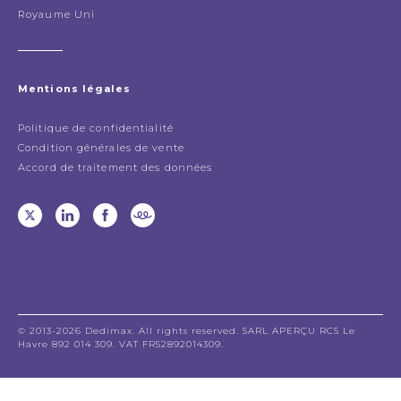
Royaume Uni
Mentions légales
Politique de confidentialité
Condition générales de vente
Accord de traitement des données
© 2013-2026 Dedimax. All rights reserved. SARL APERÇU RCS Le
Havre 892 014 309. VAT FR52892014309.