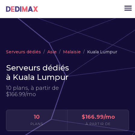
Cloud serveur
Serveurs dédiés
Asie
Malaisie
Kuala Lumpur
VPS
Serveurs dédiés
Serveurs dédiés
à Kuala Lumpur
Solutions
▾
10 plans, à partir de
API
$166.99/mo
Actualité
USD
▾
10
$166.99/mo
MON ESPACE
PLANS
À PARTIR DE