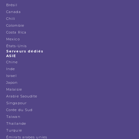
Brésil
Canada
Chili
Colombie
Costa Rica
Mexico
États-Unis
Serveurs dédiés
ASIE
Chine
Inde
Israel
Japon
Malaisie
Arabie Saoudite
Singapour
Corée du Sud
Taiwan
Thailande
Turquie
Émirats arabes unies