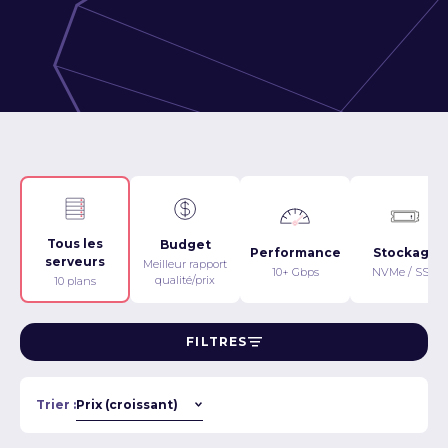
Tous les
Budget
Performance
Stockage
serveurs
Meilleur rapport
10+ Gbps
NVMe / SSD
qualité/prix
10 plans
FILTRES
Trier :