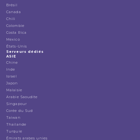
Brésil
Canada
Chili
Colombie
Costa Rica
Mexico
États-Unis
Serveurs dédiés
ASIE
Chine
Inde
Israel
Japon
Malaisie
Arabie Saoudite
Singapour
Corée du Sud
Taiwan
Thailande
Turquie
Émirats arabes unies