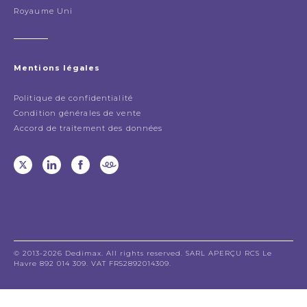
Royaume Uni
Mentions légales
Politique de confidentialité
Condition générales de vente
Accord de traitement des données
© 2013-2026 Dedimax. All rights reserved. SARL APERÇU RCS Le
Havre 892 014 309. VAT FR52892014309.