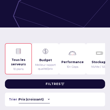
Tous les
Budget
Performance
Stockage
serveurs
Meilleur rapport
10+ Gbps
NVMe / SSD
qualité/prix
10 plans
FILTRES
Trier :