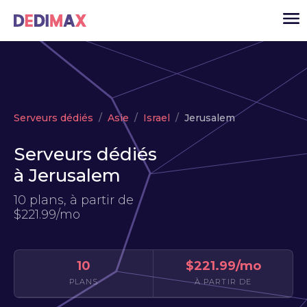
Cloud serveur
Serveurs dédiés
Asie
Israel
Jerusalem
VPS
Serveurs dédiés
Serveurs dédiés
à Jerusalem
Solutions
▾
10 plans, à partir de
API
$221.99/mo
Actualité
USD
▾
10
$221.99/mo
MON ESPACE
PLANS
À PARTIR DE