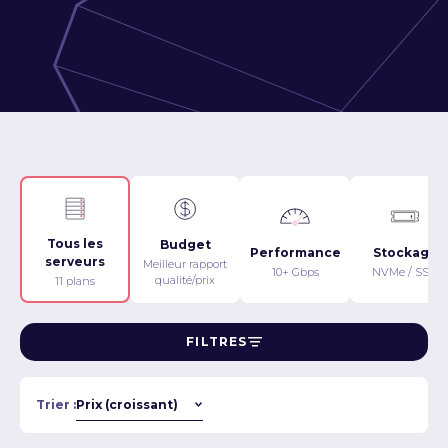
Tous les
Budget
Performance
Stockage
serveurs
Meilleur rapport
10+ Gbps
NVMe / SSD
qualité/prix
11 plans
FILTRES
Trier :