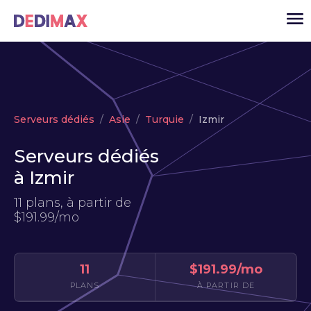
Cloud serveur
Serveurs dédiés
Asie
Turquie
Izmir
VPS
Serveurs dédiés
Serveurs dédiés
à Izmir
Solutions
▾
11 plans, à partir de
API
$191.99/mo
Actualité
USD
▾
11
$191.99/mo
MON ESPACE
PLANS
À PARTIR DE