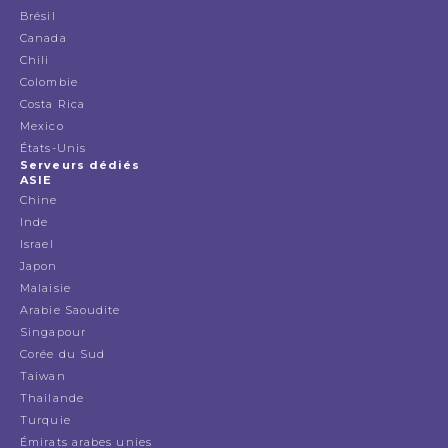
Brésil
Canada
Chili
Colombie
Costa Rica
Mexico
États-Unis
Serveurs dédiés
ASIE
Chine
Inde
Israel
Japon
Malaisie
Arabie Saoudite
Singapour
Corée du Sud
Taiwan
Thailande
Turquie
Émirats arabes unies