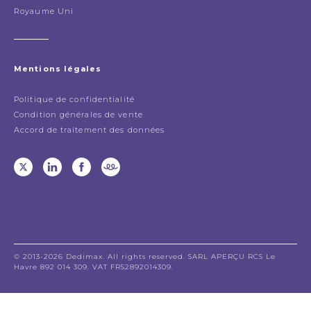
Royaume Uni
Mentions légales
Politique de confidentialité
Condition générales de vente
Accord de traitement des données
© 2013-2026 Dedimax. All rights reserved. SARL APERÇU RCS Le
Havre 892 014 309. VAT FR52892014309.